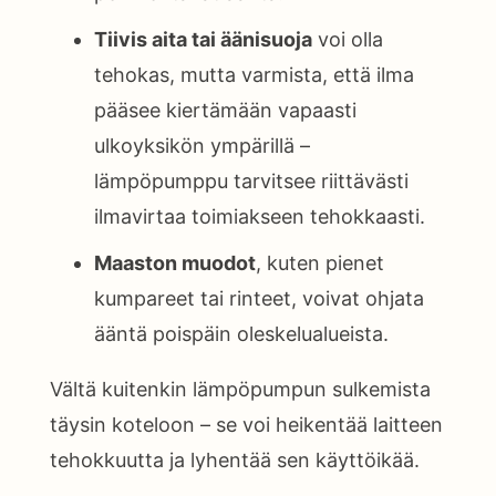
Tiivis aita tai äänisuoja
voi olla
tehokas, mutta varmista, että ilma
pääsee kiertämään vapaasti
ulkoyksikön ympärillä –
lämpöpumppu tarvitsee riittävästi
ilmavirtaa toimiakseen tehokkaasti.
Maaston muodot
, kuten pienet
kumpareet tai rinteet, voivat ohjata
ääntä poispäin oleskelualueista.
Vältä kuitenkin lämpöpumpun sulkemista
täysin koteloon – se voi heikentää laitteen
tehokkuutta ja lyhentää sen käyttöikää.