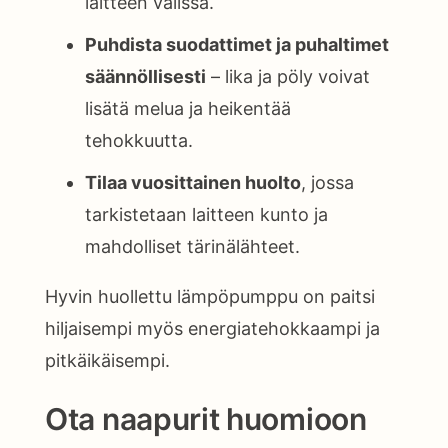
laitteen välissä.
Puhdista suodattimet ja puhaltimet
säännöllisesti
– lika ja pöly voivat
lisätä melua ja heikentää
tehokkuutta.
Tilaa vuosittainen huolto
, jossa
tarkistetaan laitteen kunto ja
mahdolliset tärinälähteet.
Hyvin huollettu lämpöpumppu on paitsi
hiljaisempi myös energiatehokkaampi ja
pitkäikäisempi.
Ota naapurit huomioon