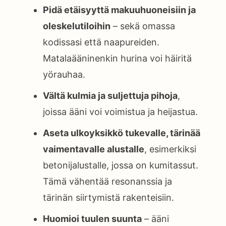
Pidä etäisyyttä makuuhuoneisiin ja
oleskelutiloihin
– sekä omassa
kodissasi että naapureiden.
Matalaääninenkin hurina voi häiritä
yörauhaa.
Vältä kulmia ja suljettuja pihoja
,
joissa ääni voi voimistua ja heijastua.
Aseta ulkoyksikkö tukevalle, tärinää
vaimentavalle alustalle
, esimerkiksi
betonijalustalle, jossa on kumitassut.
Tämä vähentää resonanssia ja
tärinän siirtymistä rakenteisiin.
Huomioi tuulen suunta
– ääni