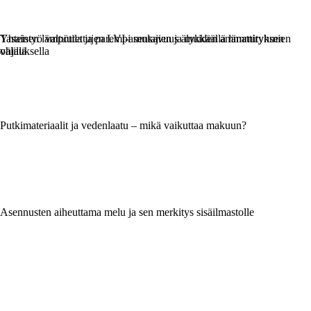
Yhteistyö valtuutettujen LVI-asentajien ja muiden ammattiryhmien
Tasainen lämpötila ja parempi mukavuus älykkäällä lämmityksen
välillä
ohjauksella
Putkimateriaalit ja vedenlaatu – mikä vaikuttaa makuun?
Asennusten aiheuttama melu ja sen merkitys sisäilmastolle