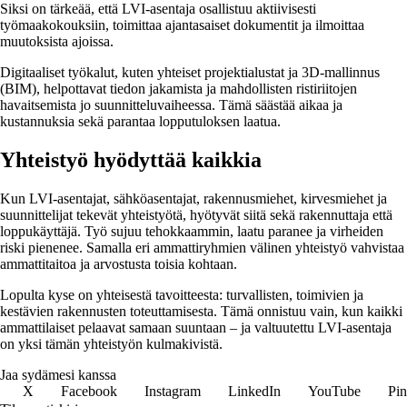
Siksi on tärkeää, että LVI-asentaja osallistuu aktiivisesti
työmaakokouksiin, toimittaa ajantasaiset dokumentit ja ilmoittaa
muutoksista ajoissa.
Digitaaliset työkalut, kuten yhteiset projektialustat ja 3D-mallinnus
(BIM), helpottavat tiedon jakamista ja mahdollisten ristiriitojen
havaitsemista jo suunnitteluvaiheessa. Tämä säästää aikaa ja
kustannuksia sekä parantaa lopputuloksen laatua.
Yhteistyö hyödyttää kaikkia
Kun LVI-asentajat, sähköasentajat, rakennusmiehet, kirvesmiehet ja
suunnittelijat tekevät yhteistyötä, hyötyvät siitä sekä rakennuttaja että
loppukäyttäjä. Työ sujuu tehokkaammin, laatu paranee ja virheiden
riski pienenee. Samalla eri ammattiryhmien välinen yhteistyö vahvistaa
ammattitaitoa ja arvostusta toisia kohtaan.
Lopulta kyse on yhteisestä tavoitteesta: turvallisten, toimivien ja
kestävien rakennusten toteuttamisesta. Tämä onnistuu vain, kun kaikki
ammattilaiset pelaavat samaan suuntaan – ja valtuutettu LVI-asentaja
on yksi tämän yhteistyön kulmakivistä.
Jaa sydämesi kanssa
X
Facebook
Instagram
LinkedIn
YouTube
Pin