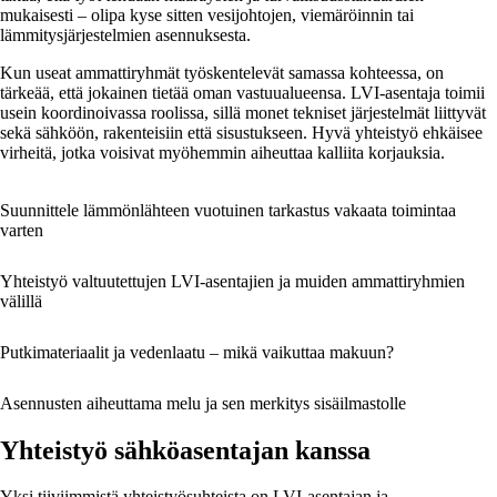
mukaisesti – olipa kyse sitten vesijohtojen, viemäröinnin tai
lämmitysjärjestelmien asennuksesta.
Kun useat ammattiryhmät työskentelevät samassa kohteessa, on
tärkeää, että jokainen tietää oman vastuualueensa. LVI-asentaja toimii
usein koordinoivassa roolissa, sillä monet tekniset järjestelmät liittyvät
sekä sähköön, rakenteisiin että sisustukseen. Hyvä yhteistyö ehkäisee
virheitä, jotka voisivat myöhemmin aiheuttaa kalliita korjauksia.
Suunnittele lämmönlähteen vuotuinen tarkastus vakaata toimintaa
varten
Yhteistyö valtuutettujen LVI-asentajien ja muiden ammattiryhmien
välillä
Putkimateriaalit ja vedenlaatu – mikä vaikuttaa makuun?
Asennusten aiheuttama melu ja sen merkitys sisäilmastolle
Yhteistyö sähköasentajan kanssa
Yksi tiiviimmistä yhteistyösuhteista on LVI-asentajan ja