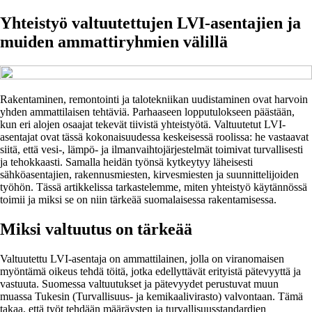
Yhteistyö valtuutettujen LVI-asentajien ja
muiden ammattiryhmien välillä
Rakentaminen, remontointi ja talotekniikan uudistaminen ovat harvoin
yhden ammattilaisen tehtäviä. Parhaaseen lopputulokseen päästään,
kun eri alojen osaajat tekevät tiivistä yhteistyötä. Valtuutetut LVI-
asentajat ovat tässä kokonaisuudessa keskeisessä roolissa: he vastaavat
siitä, että vesi-, lämpö- ja ilmanvaihtojärjestelmät toimivat turvallisesti
ja tehokkaasti. Samalla heidän työnsä kytkeytyy läheisesti
sähköasentajien, rakennusmiesten, kirvesmiesten ja suunnittelijoiden
työhön. Tässä artikkelissa tarkastelemme, miten yhteistyö käytännössä
toimii ja miksi se on niin tärkeää suomalaisessa rakentamisessa.
Miksi valtuutus on tärkeää
Valtuutettu LVI-asentaja on ammattilainen, jolla on viranomaisen
myöntämä oikeus tehdä töitä, jotka edellyttävät erityistä pätevyyttä ja
vastuuta. Suomessa valtuutukset ja pätevyydet perustuvat muun
muassa Tukesin (Turvallisuus- ja kemikaalivirasto) valvontaan. Tämä
takaa, että työt tehdään määräysten ja turvallisuusstandardien