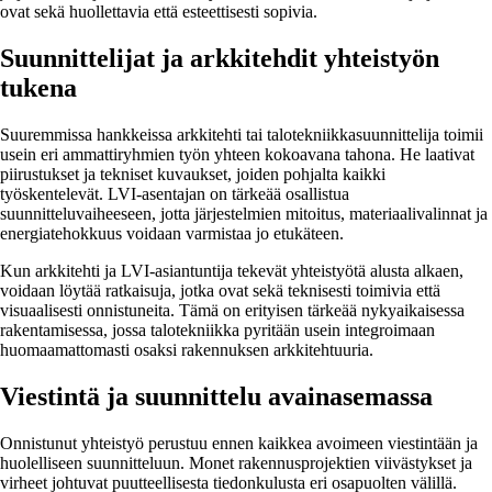
ovat sekä huollettavia että esteettisesti sopivia.
Suunnittelijat ja arkkitehdit yhteistyön
tukena
Suuremmissa hankkeissa arkkitehti tai talotekniikkasuunnittelija toimii
usein eri ammattiryhmien työn yhteen kokoavana tahona. He laativat
piirustukset ja tekniset kuvaukset, joiden pohjalta kaikki
työskentelevät. LVI-asentajan on tärkeää osallistua
suunnitteluvaiheeseen, jotta järjestelmien mitoitus, materiaalivalinnat ja
energiatehokkuus voidaan varmistaa jo etukäteen.
Kun arkkitehti ja LVI-asiantuntija tekevät yhteistyötä alusta alkaen,
voidaan löytää ratkaisuja, jotka ovat sekä teknisesti toimivia että
visuaalisesti onnistuneita. Tämä on erityisen tärkeää nykyaikaisessa
rakentamisessa, jossa talotekniikka pyritään usein integroimaan
huomaamattomasti osaksi rakennuksen arkkitehtuuria.
Viestintä ja suunnittelu avainasemassa
Onnistunut yhteistyö perustuu ennen kaikkea avoimeen viestintään ja
huolelliseen suunnitteluun. Monet rakennusprojektien viivästykset ja
virheet johtuvat puutteellisesta tiedonkulusta eri osapuolten välillä.