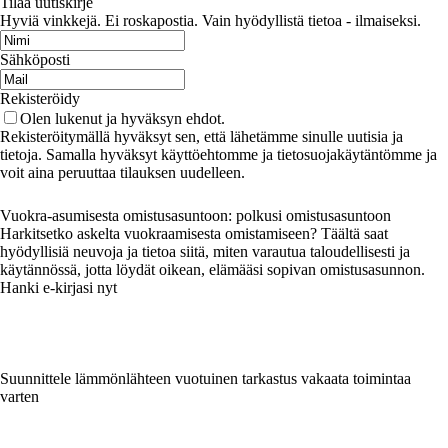
Tilaa uutiskirje
Hyviä vinkkejä. Ei roskapostia. Vain hyödyllistä tietoa - ilmaiseksi.
Sähköposti
Rekisteröidy
Olen lukenut ja hyväksyn ehdot.
Rekisteröitymällä hyväksyt sen, että lähetämme sinulle uutisia ja
tietoja. Samalla hyväksyt käyttöehtomme ja tietosuojakäytäntömme ja
voit aina peruuttaa tilauksen uudelleen.
Vuokra-asumisesta omistusasuntoon: polkusi omistusasuntoon
Harkitsetko askelta vuokraamisesta omistamiseen? Täältä saat
hyödyllisiä neuvoja ja tietoa siitä, miten varautua taloudellisesti ja
käytännössä, jotta löydät oikean, elämääsi sopivan omistusasunnon.
Hanki e-kirjasi nyt
Suunnittele lämmönlähteen vuotuinen tarkastus vakaata toimintaa
varten