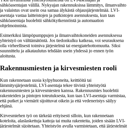
sähköasentajan välillä. Nykyajan rakennuksissa lämmitys, ilmanvaihto
ja valaistus ovat usein osa samaa älykästä ohjausjärjestelmää. LVI-
asentaja vastaa laitteistojen ja putkistojen asennuksesta, kun taas
sähköasentaja huolehtii sähkökytkennöistä ja automaation
ohjelmoinnista.
Esimerkiksi lämpöpumppujen ja ilmanvaihtokoneiden asennuksessa
yhteistyö on välttämätöntä. Jos tiedonkulku katkeaa, voi seurauksena
olla virheellisesti toimiva järjestelmä tai energiatehottomuutta. Siksi
suunnittelu ja aikataulutus tehdään usein yhdessä jo ennen työn
aloitusta.
Rakennusmiesten ja kirvesmiesten rooli
Kun rakennetaan uusia kylpyhuoneita, keittiöitä tai
lämmitysjärjestelmiä, LVI-asentaja tekee tiivistä yhteistyötä
rakennusmiesten ja kirvesmiesten kanssa. Rakennusmies huolehtii
rakenteiden ja pintojen toteutuksesta, kun taas LVI-asentaja varmistaa,
että putket ja viemärit sijoittuvat oikein ja että vedeneristys säilyy
ehjänä.
Kirvesmiehen työ on tärkeää erityisesti silloin, kun rakennetaan
koteloita, alaslaskettuja kattoja tai muita rakenteita, joiden sisään LVI-
järjestelmät sijoitetaan. Yhteistyön avulla varmistetaan, että järjestelmät