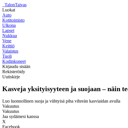
_
TalonTaivas
Luokat
Auto
Kotitoimisto
Ulkona
Lapset
Nukkua
Vene
Keittiö
Valaistus
Tuoli
Kodinkoneet
Kirjaudu sisään
Rekisteröidy
Uutiskirje
Kasveja yksityisyyteen ja suojaan – näin te
Luo luonnollinen suoja ja viihtyisä piha vihreän kasviaidan avulla
Vakuutus
Vakuutus
Jaa sydämesi kanssa
X
Facebook