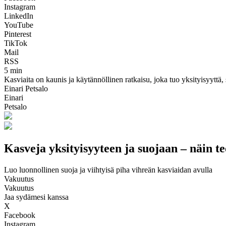
Instagram
LinkedIn
YouTube
Pinterest
TikTok
Mail
RSS
5 min
Kasviaita on kaunis ja käytännöllinen ratkaisu, joka tuo yksityisyyttä, s
Einari Petsalo
Einari
Petsalo
Kasveja yksityisyyteen ja suojaan – näin te
Luo luonnollinen suoja ja viihtyisä piha vihreän kasviaidan avulla
Vakuutus
Vakuutus
Jaa sydämesi kanssa
X
Facebook
Instagram