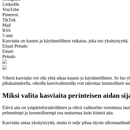
LinkedIn
YouTube
Pinterest
TikTok
Mail
RSS
5 min
Kasviaita on kaunis ja käytännöllinen ratkaisu, joka tuo yksityisyyttä, s
Einari Petsalo
Einari
Petsalo
Vihreä kasviaita voi olla yhtä aikaa kaunis ja käytännöllinen. Se luo yksi
pihakaistaleella, oikeilla kasvivalinnoilla voit rakentaa luonnollisen suo
Miksi valita kasviaita perinteisen aidan si
Elävä aita on ympäristöystävällinen ja elävä vaihtoehto verrattuna lau
pehmeämpi ja luonnollisempi osa maisemaa kuin kiinteä aita.
Kasviaita antaa yksityisyyttä, mutta ei sulje pihaa täysin ulkomaailma