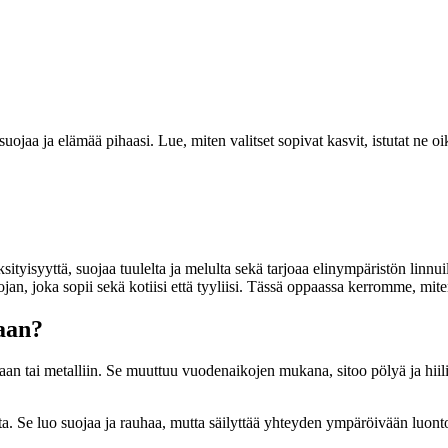
uojaa ja elämää pihaasi. Lue, miten valitset sopivat kasvit, istutat ne oik
tyisyyttä, suojaa tuulelta ja melulta sekä tarjoaa elinympäristön linnuille
jan, joka sopii sekä kotiisi että tyyliisi. Tässä oppaassa kerromme, miten 
jaan?
taan tai metalliin. Se muuttuu vuodenaikojen mukana, sitoo pölyä ja hiil
lta. Se luo suojaa ja rauhaa, mutta säilyttää yhteyden ympäröivään luon