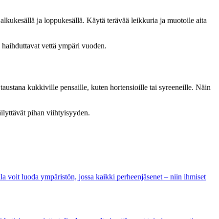
alkukesällä ja loppukesällä. Käytä terävää leikkuria ja muotoile aita
 ne haihduttavat vettä ympäri vuoden.
austana kukkiville pensaille, kuten hortensioille tai syreeneille. Näin
äilyttävät pihan viihtyisyyden.
illa voit luoda ympäristön, jossa kaikki perheenjäsenet – niin ihmiset