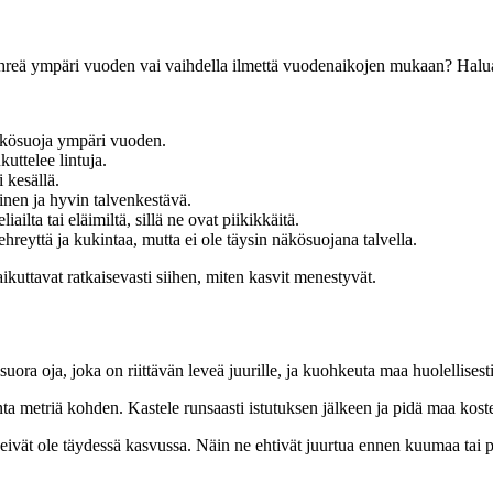
lla vihreä ympäri vuoden vai vaihdella ilmettä vuodenaikojen mukaan? Ha
näkösuoja ympäri vuoden.
uttelee lintuja.
 kesällä.
nen ja hyvin talvenkestävä.
ailta tai eläimiltä, sillä ne ovat piikikkäitä.
hreyttä ja kukintaa, mutta ei ole täysin näkösuojana talvella.
uttavat ratkaisevasti siihen, miten kasvit menestyvät.
 suora oja, joka on riittävän leveä juurille, ja kuohkeuta maa huolellise
tainta metriä kohden. Kastele runsaasti istutuksen jälkeen ja pidä maa k
t eivät ole täydessä kasvussa. Näin ne ehtivät juurtua ennen kuumaa tai 