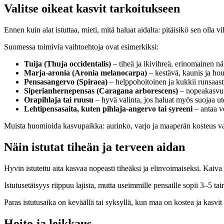
Valitse oikeat kasvit tarkoitukseen
Ennen kuin alat istuttaa, mieti, mitä haluat aidalta: pitäisikö sen o
Suomessa toimivia vaihtoehtoja ovat esimerkiksi:
Tuija (Thuja occidentalis)
– tiheä ja ikivihreä, erinomainen 
Marja-aronia (Aronia melanocarpa)
– kestävä, kaunis ja houk
Pensasangervo (Spiraea)
– helppohoitoinen ja kukkii runsaasti
Siperianhernepensas (Caragana arborescens)
– nopeakasvui
Orapihlaja tai ruusu
– hyvä valinta, jos haluat myös suojaa uteli
Lehtipensasaita, kuten pihlaja-angervo tai syreeni
– antaa ve
Muista huomioida kasvupaikka: aurinko, varjo ja maaperän kosteus vaik
Näin istutat tiheän ja terveen aidan
Hyvin istutettu aita kasvaa nopeasti tiheäksi ja elinvoimaiseksi. Kaiva
Istutusetäisyys riippuu lajista, mutta useimmille pensaille sopii 3–5 
Paras istutusaika on keväällä tai syksyllä, kun maa on kostea ja kasvi
Hoito ja leikkaus