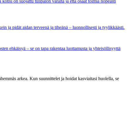
 kotisi on suojattu tulipalon varalta ja että osaat toimia nopeasti
ein ja pidät aidan terveenä ja tiheänä – luonnollisesti ja tyylikkäästi.
osten ehkäisyä – se on tapa rakentaa luottamusta ja yhteisöllisyyttä
ähemmäs arkea. Kun suunnittelet ja hoidat kasviaitasi huolella, se