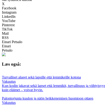
X
Facebook
Instagram
LinkedIn
YouTube
Pinterest
TikTok
Mail
RSS
Einari Petsalo
Einari
Petsalo
Læs også:
Turvalliset alueet sekä lapsille että lemmikeille kotona
Vakuutus
Kun kodin jakavat sekä lapset että lemmikit, turvallisuus ja viihtyisyys
kuin eläimet – voivat hyvin.
Palontorjunta kuulon ja näön heikkenemisen huomioon ottaen
Vakuutus