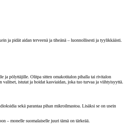
ein ja pidät aidan terveenä ja tiheänä – luonnollisesti ja tyylikkäästi.
 ja pölyttäjille. Olitpa sitten omakotitalon pihalla tai rivitalon
valitset, istutat ja hoidat kasviaidan, joka tuo turvaa ja viihtyisyyttä.
idioksidia sekä parantaa pihan mikroilmastoa. Lisäksi se on usein
toon – monelle suomalaiselle juuri tämä on tärkeää.