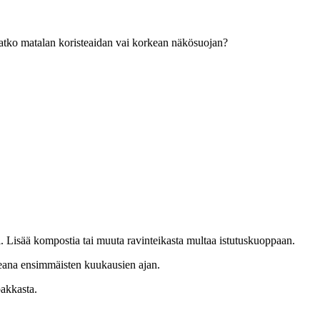
luatko matalan koristeaidan vai korkean näkösuojan?
sti. Lisää kompostia tai muuta ravinteikasta multaa istutuskuoppaan.
osteana ensimmäisten kuukausien ajan.
pakkasta.