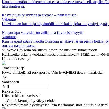
Kuulon tai näön heikkeneminen ei saa olla este turvalliselle arjelle. Oike
hätätilanteessa.
Kasveja yksityisyyteen ja suojaan – näin teet sen
Vakuutus
Kasviaita on kaunis ja käytännöllinen ratkaisu, joka tuo yksityisyyttä, s
Naapuriapu vahvistaa turvallisuutta ja yhteisöllisyyttä
Vakuutus
Kun naapurit pitävät huolta toisistaan ja jakavat arjen pieniä hetkiä, s
omassa naapurustossa.
Vuokra-asumisesta omistusasuntoon: polkusi omistusasuntoon
Harkitsetko askelta vuokraamisesta omistamiseen? Täältä saat hyödyllis
Hanki e-kirjasi nyt
Tilaa uutiskirje
Hyviä vinkkejä. Ei roskapostia. Vain hyödyllistä tietoa - ilmaiseksi.
Sähköposti
Rekisteröidy
Kiitos rekisteröitymisestä
Olen lukenut ja hyväksyn ehdot.
Rekisteröitymällä hyväksyt sen, että lähetämme sinulle uutisia ja tiet