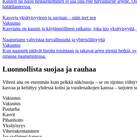
Kuulon tai näön heikkeneminen ei saa olla este turvalliselle arjelle. Oike
hätätilanteessa.
Kasveja yksityisyyteen ja suojaan – näin teet sen
Vakuutus
Kasviaita on kaunis ja käytännöllinen ratkaisu, joka tuo yksityisyyttä, s
Naapuriapu vahvistaa turvallisuutta ja yhteisöllisyyttä
Vakuutus
Kun naapurit pitävät huolta toisistaan ja jakavat arjen pieniä hetkiä, s
omassa naapurustossa.
Luonnollista suojaa ja rauhaa
Vihreä aita on enemmän kuin pelkkä näkösuoja – se on sijoitus viihtyvy
kasvaa ja kehittyy yhdessä kotisi ja vuodenaikojen kanssa – tarjoten s
Vakuutus
Vakuutus
Puutarha
Kasvit
Pihanhoito
Yksityisyys
Viherrakentaminen
Jaa sydämesi kanssa