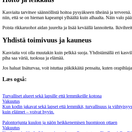
Kasviaita tarvitsee säännöllistä hoitoa pysyäkseen tiheänä ja terveenä
niin, että se on hieman kapeampi ylhäältä kuin alhaalta. Näin valo pääs
Poista rikkaruohot aidan juurelta ja lisää keväällä lannoitetta. Ikivihre
Yhdistä toimivuus ja kauneus
Kasviaita voi olla muutakin kuin pelkkä suoja. Yhdistämällä eri kasvilaj
piha saa väriä, tuoksua ja elämää.
Jos haluat lisäturvaa, voit istuttaa piikikkäitä pensaita, kuten orapihl
Læs også:
Turvalliset alueet sekä lapsille että lemmikeille kotona
Vakuutus
Kun kodin jakavat sekä lapset että lemmikit, turvallisuus ja viihtyisyys
kuin eläimet – voivat hyvin.
Palontorjunta kuulon ja näön heikkenemisen huomioon ottaen
Vakuutus