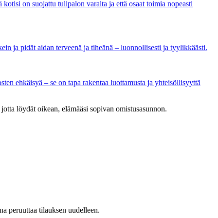
 kotisi on suojattu tulipalon varalta ja että osaat toimia nopeasti
ein ja pidät aidan terveenä ja tiheänä – luonnollisesti ja tyylikkäästi.
osten ehkäisyä – se on tapa rakentaa luottamusta ja yhteisöllisyyttä
ä, jotta löydät oikean, elämääsi sopivan omistusasunnon.
na peruuttaa tilauksen uudelleen.