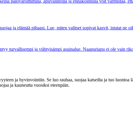
illa palovaroittimilla, apuvälineillä ja ennakoinnilla voit varmistaa, että
uojaa ja elämää pihaasi. Lue, miten valitset sopivat kasvit, istutat ne oik
yntyy turvallisempi ja viihtyisämpi asuinalue. Naapuriapu ei ole vain rik
yteen ja hyvinvointiin. Se luo rauhaa, suojaa katseilta ja tuo luontoa l
uojaa ja kauneutta vuosiksi eteenpäin.