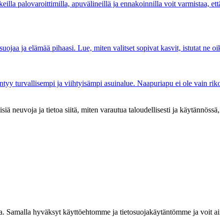
illa palovaroittimilla, apuvälineillä ja ennakoinnilla voit varmistaa, että
uojaa ja elämää pihaasi. Lue, miten valitset sopivat kasvit, istutat ne oik
yntyy turvallisempi ja viihtyisämpi asuinalue. Naapuriapu ei ole vain rik
iä neuvoja ja tietoa siitä, miten varautua taloudellisesti ja käytännöss
oja. Samalla hyväksyt käyttöehtomme ja tietosuojakäytäntömme ja voit ai