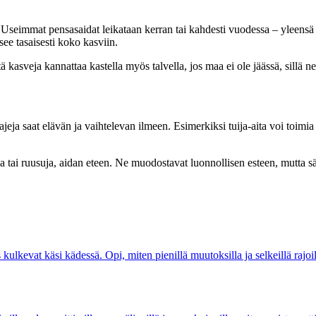
. Useimmat pensasaidat leikataan kerran tai kahdesti vuodessa – yleensä 
ee tasaisesti koko kasviin.
itä kasveja kannattaa kastella myös talvella, jos maa ei ole jäässä, sillä
eja saat elävän ja vaihtelevan ilmeen. Esimerkiksi tuija-aita voi toimia t
ajaa tai ruusuja, aidan eteen. Ne muodostavat luonnollisen esteen, mutta s
 kulkevat käsi kädessä. Opi, miten pienillä muutoksilla ja selkeillä rajo