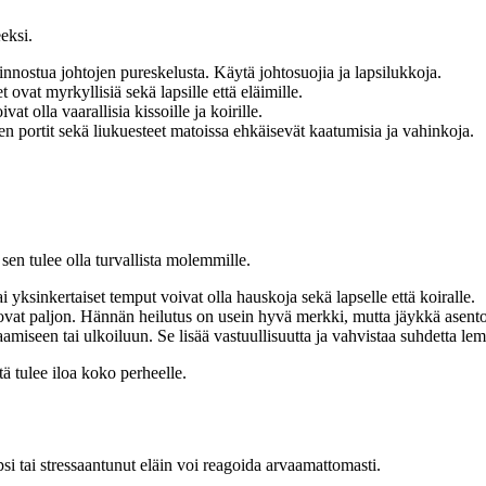
eeksi.
innostua johtojen pureskelusta. Käytä johtosuojia ja lapsilukkoja.
ovat myrkyllisiä sekä lapsille että eläimille.
vat olla vaarallisia kissoille ja koirille.
en portit sekä liukuesteet matoissa ehkäisevät kaatumisia ja vahinkoja.
en tulee olla turvallista molemmille.
ai yksinkertaiset temput voivat olla hauskoja sekä lapselle että koiralle.
tovat paljon. Hännän heilutus on usein hyvä merkki, mutta jäykkä asento t
amiseen tai ulkoiluun. Se lisää vastuullisuutta ja vahvistaa suhdetta le
 tulee iloa koko perheelle.
apsi tai stressaantunut eläin voi reagoida arvaamattomasti.