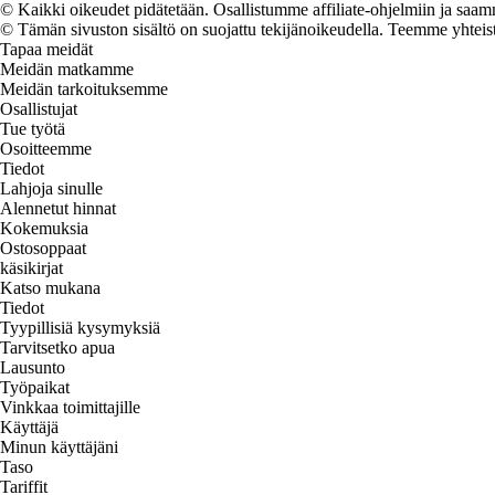
© Kaikki oikeudet pidätetään. Osallistumme affiliate-ohjelmiin ja saam
© Tämän sivuston sisältö on suojattu tekijänoikeudella. Teemme yhtei
Tapaa meidät
Meidän matkamme
Meidän tarkoituksemme
Osallistujat
Tue työtä
Osoitteemme
Tiedot
Lahjoja sinulle
Alennetut hinnat
Kokemuksia
Ostosoppaat
käsikirjat
Katso mukana
Tiedot
Tyypillisiä kysymyksiä
Tarvitsetko apua
Lausunto
Työpaikat
Vinkkaa toimittajille
Käyttäjä
Minun käyttäjäni
Taso
Tariffit