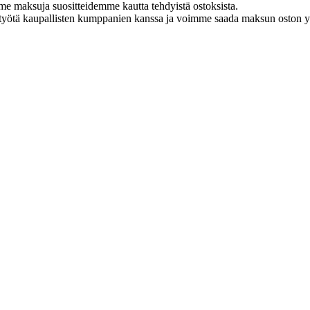
me maksuja suositteidemme kautta tehdyistä ostoksista.
styötä kaupallisten kumppanien kanssa ja voimme saada maksun oston yh