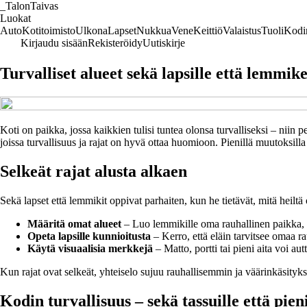
_
TalonTaivas
Luokat
Auto
Kotitoimisto
Ulkona
Lapset
Nukkua
Vene
Keittiö
Valaistus
Tuoli
Kodi
Kirjaudu sisään
Rekisteröidy
Uutiskirje
Turvalliset alueet sekä lapsille että lemmike
Koti on paikka, jossa kaikkien tulisi tuntea olonsa turvalliseksi – niin 
joissa turvallisuus ja rajat on hyvä ottaa huomioon. Pienillä muutoksilla 
Selkeät rajat alusta alkaen
Sekä lapset että lemmikit oppivat parhaiten, kun he tietävät, mitä heilt
Määritä omat alueet
– Luo lemmikille oma rauhallinen paikka, k
Opeta lapsille kunnioitusta
– Kerro, että eläin tarvitsee omaa r
Käytä visuaalisia merkkejä
– Matto, portti tai pieni aita voi a
Kun rajat ovat selkeät, yhteiselo sujuu rauhallisemmin ja väärinkäsity
Kodin turvallisuus – sekä tassuille että pieni