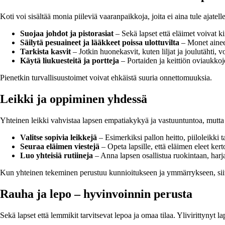
Koti voi sisältää monia piileviä vaaranpaikkoja, joita ei aina tule ajatell
Suojaa johdot ja pistorasiat
– Sekä lapset että eläimet voivat ki
Säilytä pesuaineet ja lääkkeet poissa ulottuvilta
– Monet aineet 
Tarkista kasvit
– Jotkin huonekasvit, kuten liljat ja joulutähti, voi
Käytä liukuesteitä ja portteja
– Portaiden ja keittiön oviaukkoj
Pienetkin turvallisuustoimet voivat ehkäistä suuria onnettomuuksia.
Leikki ja oppiminen yhdessä
Yhteinen leikki vahvistaa lapsen empatiakykyä ja vastuuntuntoa, mutta s
Valitse sopivia leikkejä
– Esimerkiksi pallon heitto, piiloleikki t
Seuraa eläimen viestejä
– Opeta lapsille, että eläimen eleet ker
Luo yhteisiä rutiineja
– Anna lapsen osallistua ruokintaan, harja
Kun yhteinen tekeminen perustuu kunnioitukseen ja ymmärrykseen, siitä
Rauha ja lepo – hyvinvoinnin perusta
Sekä lapset että lemmikit tarvitsevat lepoa ja omaa tilaa. Ylivirittynyt l