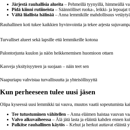
Järjestä rauhallisia alueita
– Pehmeillä tyynyillä, himmeällä val
Pidä kiinni rutiineista
– Säännölliset ruoka-, leikki- ja lepoajat
Vältä liiallista hälinää
– Anna lemmikille mahdollisuus vetäytyä
Rauhallinen koti tukee kaikkien hyvinvointia ja tekee arjesta sujuvamp
Turvalliset alueet sekä lapsille että lemmikeille kotona
Palontorjunta kuulon ja näön heikkenemisen huomioon ottaen
Kasveja yksityisyyteen ja suojaan – näin teet sen
Naapuriapu vahvistaa turvallisuutta ja yhteisöllisyyttä
Kun perheeseen tulee uusi jäsen
Olipa kyseessä uusi lemmikki tai vauva, muutos vaatii sopeutumista kai
Tee tutustuminen vähitellen
– Anna eläimen haistaa vauvan vaat
Valvo alkuvaiheessa
– Älä jätä lasta ja eläintä kahden ennen kuin
Palkitse rauhallinen käytös
– Kehut ja herkut auttavat eläintä 