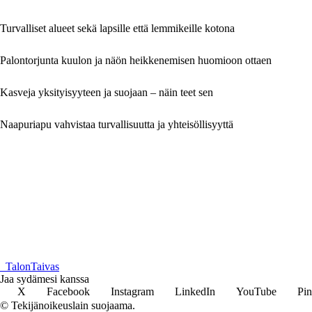
Turvalliset alueet sekä lapsille että lemmikeille kotona
Palontorjunta kuulon ja näön heikkenemisen huomioon ottaen
Kasveja yksityisyyteen ja suojaan – näin teet sen
Naapuriapu vahvistaa turvallisuutta ja yhteisöllisyyttä
_
TalonTaivas
Jaa sydämesi kanssa
X
Facebook
Instagram
LinkedIn
YouTube
Pin
© Tekijänoikeuslain suojaama.