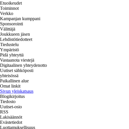
Etuoikeudet
Toiminnot
Verkko
Kampanjan kumppani
Sponsorointi
Välittäjä
Joukkueen jäsen
Lehdistötiedotteet
Tiedustelu
Ympäristö
Pidä yhteyttä
Vastaanota viestejä
Digitaalinen yhteydenotto
Uutiset sähköposti
yhteisössä
Paikallinen alue
Omat linkit
Sivun yleiskatsaus
Blogikirjoitus
Tiedosto
Uutiset-osio
RSS
Lakisäännöt
Evästetiedot
Luottamuksellisuus