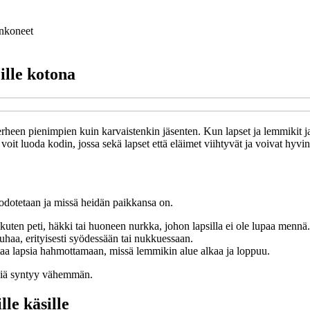
nkoneet
ille kotona
perheen pienimpien kuin karvaistenkin jäsenten. Kun lapset ja lemmikit jak
voit luoda kodin, jossa sekä lapset että eläimet viihtyvät ja voivat hyvin
ä odotetaan ja missä heidän paikkansa on.
uten peti, häkki tai huoneen nurkka, johon lapsilla ei ole lupaa mennä.
auhaa, erityisesti syödessään tai nukkuessaan.
uttaa lapsia hahmottamaan, missä lemmikin alue alkaa ja loppuu.
ksiä syntyy vähemmän.
lle käsille