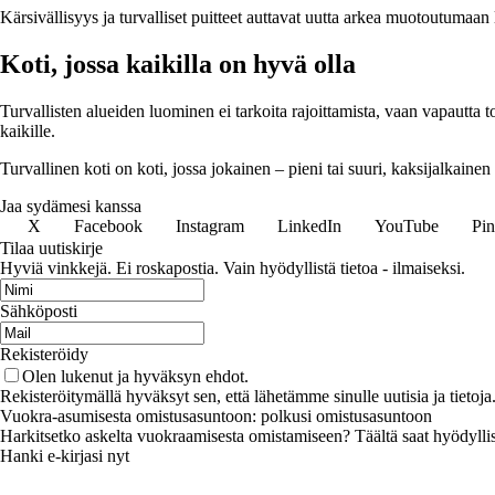
Kärsivällisyys ja turvalliset puitteet auttavat uutta arkea muotoutumaan 
Koti, jossa kaikilla on hyvä olla
Turvallisten alueiden luominen ei tarkoita rajoittamista, vaan vapautta to
kaikille.
Turvallinen koti on koti, jossa jokainen – pieni tai suuri, kaksijalkainen 
Jaa sydämesi kanssa
X
Facebook
Instagram
LinkedIn
YouTube
Pin
Tilaa uutiskirje
Hyviä vinkkejä. Ei roskapostia. Vain hyödyllistä tietoa - ilmaiseksi.
Sähköposti
Rekisteröidy
Olen lukenut ja hyväksyn ehdot.
Rekisteröitymällä hyväksyt sen, että lähetämme sinulle uutisia ja tieto
Vuokra-asumisesta omistusasuntoon: polkusi omistusasuntoon
Harkitsetko askelta vuokraamisesta omistamiseen? Täältä saat hyödyllisiä
Hanki e-kirjasi nyt