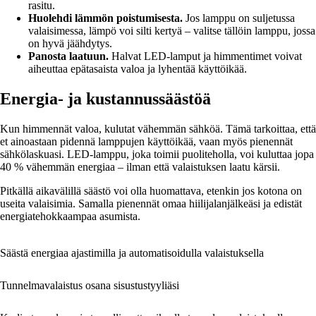
rasitu.
Huolehdi lämmön poistumisesta.
Jos lamppu on suljetussa
valaisimessa, lämpö voi silti kertyä – valitse tällöin lamppu, jossa
on hyvä jäähdytys.
Panosta laatuun.
Halvat LED-lamput ja himmentimet voivat
aiheuttaa epätasaista valoa ja lyhentää käyttöikää.
Energia- ja kustannussäästöä
Kun himmennät valoa, kulutat vähemmän sähköä. Tämä tarkoittaa, että
et ainoastaan pidennä lamppujen käyttöikää, vaan myös pienennät
sähkölaskuasi. LED-lamppu, joka toimii puoliteholla, voi kuluttaa jopa
40 % vähemmän energiaa – ilman että valaistuksen laatu kärsii.
Pitkällä aikavälillä säästö voi olla huomattava, etenkin jos kotona on
useita valaisimia. Samalla pienennät omaa hiilijalanjälkeäsi ja edistät
energiatehokkaampaa asumista.
Säästä energiaa ajastimilla ja automatisoidulla valaistuksella
Tunnelmavalaistus osana sisustustyyliäsi