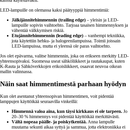
kanssa käytettäväksi.
LED-lampuille on olemassa kaksi päätyyppiä himmentimiä:
Jälkijännitehimmennin (trailing edge)
– yleisin ja LED-
lampuille sopivin vaihtoehto. Tarjoaa tasaisen himmennyksen ja
vähentää välkkymisen riskiä.
Etujännitehimmennin (leading edge)
– vanhempi tekniikka,
jota käytettiin hehku- ja halogeenilampuissa. Toimii joissain
LED-lampuissa, mutta ei yleensä ole paras vaihtoehto.
Jos olet epävarma, valitse himmennin, joka on erikseen merkitty LED-
yhteensopivaksi. Suomessa useat sähköliikkeet ja rautakaupat, kuten
K-Rauta ja Sähköverkkojen erikoisliikkeet, osaavat neuvoa oikean
mallin valinnassa.
Näin saat himmentimestä parhaan hyödyn
Kun olet asentanut yhteensopivan himmentimen, voit pidentää
lamppujen käyttöikää seuraavilla vinkeillä:
Himmennä valoa aina, kun täysi kirkkaus ei ole tarpeen.
Jo
20–30 % himmennys voi pidentää käyttöikää merkittävästi.
Vältä nopeaa päälle- ja poiskytkentää.
Anna lampulle
muutama sekunti aikaa syttyä ja sammua, jotta elektroniikka ei