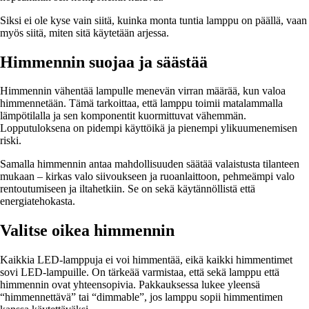
Siksi ei ole kyse vain siitä, kuinka monta tuntia lamppu on päällä, vaan
myös siitä, miten sitä käytetään arjessa.
Himmennin suojaa ja säästää
Himmennin vähentää lampulle menevän virran määrää, kun valoa
himmennetään. Tämä tarkoittaa, että lamppu toimii matalammalla
lämpötilalla ja sen komponentit kuormittuvat vähemmän.
Lopputuloksena on pidempi käyttöikä ja pienempi ylikuumenemisen
riski.
Samalla himmennin antaa mahdollisuuden säätää valaistusta tilanteen
mukaan – kirkas valo siivoukseen ja ruoanlaittoon, pehmeämpi valo
rentoutumiseen ja iltahetkiin. Se on sekä käytännöllistä että
energiatehokasta.
Valitse oikea himmennin
Kaikkia LED-lamppuja ei voi himmentää, eikä kaikki himmentimet
sovi LED-lampuille. On tärkeää varmistaa, että sekä lamppu että
himmennin ovat yhteensopivia. Pakkauksessa lukee yleensä
“himmennettävä” tai “dimmable”, jos lamppu sopii himmentimen