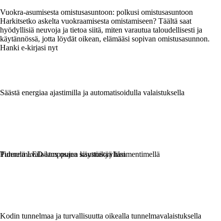
Vuokra-asumisesta omistusasuntoon: polkusi omistusasuntoon
Harkitsetko askelta vuokraamisesta omistamiseen? Täältä saat
hyödyllisiä neuvoja ja tietoa siitä, miten varautua taloudellisesti ja
käytännössä, jotta löydät oikean, elämääsi sopivan omistusasunnon.
Hanki e-kirjasi nyt
Säästä energiaa ajastimilla ja automatisoidulla valaistuksella
Tunnelmavalaistus osana sisustustyyliäsi
Pidennä LED-lamppujen käyttöikää himmentimellä
Kodin tunnelmaa ja turvallisuutta oikealla tunnelmavalaistuksella