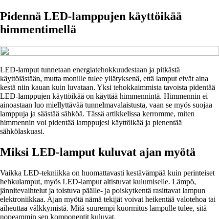
Pidennä LED-lamppujen käyttöikää
himmentimellä
LED-lamput tunnetaan energiatehokkuudestaan ja pitkästä
käyttöiästään, mutta monille tulee yllätyksenä, että lamput eivät aina
kestä niin kauan kuin luvataan. Yksi tehokkaimmista tavoista pidentää
LED-lamppujen käyttöikää on käyttää himmennintä. Himmennin ei
ainoastaan luo miellyttävää tunnelmavalaistusta, vaan se myös suojaa
lamppuja ja säästää sähköä. Tässä artikkelissa kerromme, miten
himmennin voi pidentää lamppujesi käyttöikää ja pienentää
sähkölaskuasi.
Miksi LED-lamput kuluvat ajan myötä
Vaikka LED-tekniikka on huomattavasti kestävämpää kuin perinteiset
hehkulamput, myös LED-lamput altistuvat kulumiselle. Lämpö,
jännitevaihtelut ja toistuva päälle- ja poiskytkentä rasittavat lampun
elektroniikkaa. Ajan myötä nämä tekijät voivat heikentää valotehoa tai
aiheuttaa välkkymistä. Mitä suurempi kuormitus lampulle tulee, sitä
nopeammin sen komponentit kuluvat.