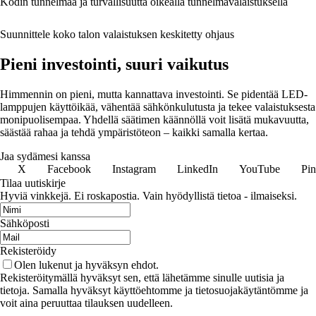
Kodin tunnelmaa ja turvallisuutta oikealla tunnelmavalaistuksella
Suunnittele koko talon valaistuksen keskitetty ohjaus
Pieni investointi, suuri vaikutus
Himmennin on pieni, mutta kannattava investointi. Se pidentää LED-
lamppujen käyttöikää, vähentää sähkönkulutusta ja tekee valaistuksesta
monipuolisempaa. Yhdellä säätimen käännöllä voit lisätä mukavuutta,
säästää rahaa ja tehdä ympäristöteon – kaikki samalla kertaa.
Jaa sydämesi kanssa
X
Facebook
Instagram
LinkedIn
YouTube
Pin
Tilaa uutiskirje
Hyviä vinkkejä. Ei roskapostia. Vain hyödyllistä tietoa - ilmaiseksi.
Sähköposti
Rekisteröidy
Olen lukenut ja hyväksyn ehdot.
Rekisteröitymällä hyväksyt sen, että lähetämme sinulle uutisia ja
tietoja. Samalla hyväksyt käyttöehtomme ja tietosuojakäytäntömme ja
voit aina peruuttaa tilauksen uudelleen.