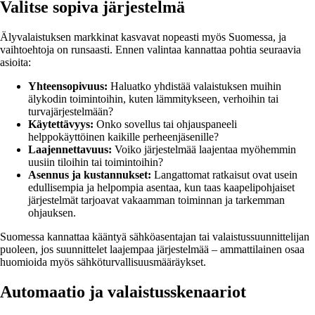
Valitse sopiva järjestelmä
Älyvalaistuksen markkinat kasvavat nopeasti myös Suomessa, ja
vaihtoehtoja on runsaasti. Ennen valintaa kannattaa pohtia seuraavia
asioita:
Yhteensopivuus:
Haluatko yhdistää valaistuksen muihin
älykodin toimintoihin, kuten lämmitykseen, verhoihin tai
turvajärjestelmään?
Käytettävyys:
Onko sovellus tai ohjauspaneeli
helppokäyttöinen kaikille perheenjäsenille?
Laajennettavuus:
Voiko järjestelmää laajentaa myöhemmin
uusiin tiloihin tai toimintoihin?
Asennus ja kustannukset:
Langattomat ratkaisut ovat usein
edullisempia ja helpompia asentaa, kun taas kaapelipohjaiset
järjestelmät tarjoavat vakaamman toiminnan ja tarkemman
ohjauksen.
Suomessa kannattaa kääntyä sähköasentajan tai valaistussuunnittelijan
puoleen, jos suunnittelet laajempaa järjestelmää – ammattilainen osaa
huomioida myös sähköturvallisuusmääräykset.
Automaatio ja valaistusskenaariot