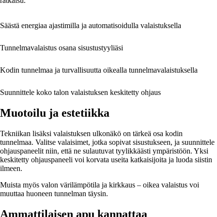
ratkaisu.
Säästä energiaa ajastimilla ja automatisoidulla valaistuksella
Tunnelmavalaistus osana sisustustyyliäsi
Kodin tunnelmaa ja turvallisuutta oikealla tunnelmavalaistuksella
Suunnittele koko talon valaistuksen keskitetty ohjaus
Muotoilu ja estetiikka
Tekniikan lisäksi valaistuksen ulkonäkö on tärkeä osa kodin
tunnelmaa. Valitse valaisimet, jotka sopivat sisustukseen, ja suunnittele
ohjauspaneelit niin, että ne sulautuvat tyylikkäästi ympäristöön. Yksi
keskitetty ohjauspaneeli voi korvata useita katkaisijoita ja luoda siistin
ilmeen.
Muista myös valon värilämpötila ja kirkkaus – oikea valaistus voi
muuttaa huoneen tunnelman täysin.
Ammattilaisen apu kannattaa