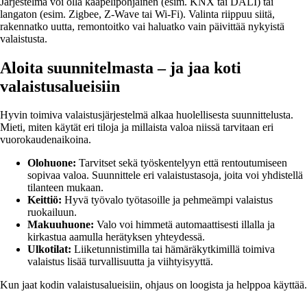
Järjestelmä voi olla kaapelipohjainen (esim. KNX tai DALI) tai
langaton (esim. Zigbee, Z-Wave tai Wi-Fi). Valinta riippuu siitä,
rakennatko uutta, remontoitko vai haluatko vain päivittää nykyistä
valaistusta.
Aloita suunnitelmasta – ja jaa koti
valaistusalueisiin
Hyvin toimiva valaistusjärjestelmä alkaa huolellisesta suunnittelusta.
Mieti, miten käytät eri tiloja ja millaista valoa niissä tarvitaan eri
vuorokaudenaikoina.
Olohuone:
Tarvitset sekä työskentelyyn että rentoutumiseen
sopivaa valoa. Suunnittele eri valaistustasoja, joita voi yhdistellä
tilanteen mukaan.
Keittiö:
Hyvä työvalo työtasoille ja pehmeämpi valaistus
ruokailuun.
Makuuhuone:
Valo voi himmetä automaattisesti illalla ja
kirkastua aamulla herätyksen yhteydessä.
Ulkotilat:
Liiketunnistimilla tai hämäräkytkimillä toimiva
valaistus lisää turvallisuutta ja viihtyisyyttä.
Kun jaat kodin valaistusalueisiin, ohjaus on loogista ja helppoa käyttää.