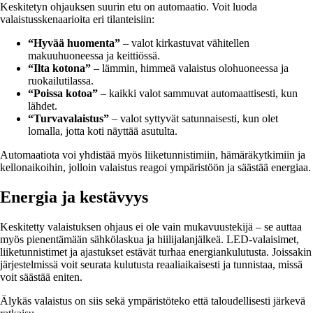
Keskitetyn ohjauksen suurin etu on automaatio. Voit luoda
valaistusskenaarioita eri tilanteisiin:
“Hyvää huomenta”
– valot kirkastuvat vähitellen
makuuhuoneessa ja keittiössä.
“Ilta kotona”
– lämmin, himmeä valaistus olohuoneessa ja
ruokailutilassa.
“Poissa kotoa”
– kaikki valot sammuvat automaattisesti, kun
lähdet.
“Turvavalaistus”
– valot syttyvät satunnaisesti, kun olet
lomalla, jotta koti näyttää asutulta.
Automaatiota voi yhdistää myös liiketunnistimiin, hämäräkytkimiin ja
kellonaikoihin, jolloin valaistus reagoi ympäristöön ja säästää energiaa.
Energia ja kestävyys
Keskitetty valaistuksen ohjaus ei ole vain mukavuustekijä – se auttaa
myös pienentämään sähkölaskua ja hiilijalanjälkeä. LED-valaisimet,
liiketunnistimet ja ajastukset estävät turhaa energiankulutusta. Joissakin
järjestelmissä voit seurata kulutusta reaaliaikaisesti ja tunnistaa, missä
voit säästää eniten.
Älykäs valaistus on siis sekä ympäristöteko että taloudellisesti järkevä