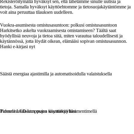
Rekisteröitymällä hyväksyt sen, että lähetämme sinulle uutisia ja
tietoja. Samalla hyväksyt käyttöehtomme ja tietosuojakäytäntömme ja
voit aina peruuttaa tilauksen uudelleen.
Vuokra-asumisesta omistusasuntoon: polkusi omistusasuntoon
Harkitsetko askelta vuokraamisesta omistamiseen? Täältä saat
hyödyllisiä neuvoja ja tietoa siitä, miten varautua taloudellisesti ja
käytännössä, jotta löydät oikean, elämääsi sopivan omistusasunnon.
Hanki e-kirjasi nyt
Säästä energiaa ajastimilla ja automatisoidulla valaistuksella
Tunnelmavalaistus osana sisustustyyliäsi
Pidennä LED-lamppujen käyttöikää himmentimellä