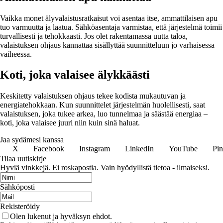
Vaikka monet älyvalaistusratkaisut voi asentaa itse, ammattilaisen apu
tuo varmuutta ja laatua. Sähköasentaja varmistaa, että järjestelmä toimii
turvallisesti ja tehokkaasti. Jos olet rakentamassa uutta taloa,
valaistuksen ohjaus kannattaa sisällyttää suunnitteluun jo varhaisessa
vaiheessa.
Koti, joka valaisee älykkäästi
Keskitetty valaistuksen ohjaus tekee kodista mukautuvan ja
energiatehokkaan. Kun suunnittelet järjestelmän huolellisesti, saat
valaistuksen, joka tukee arkea, luo tunnelmaa ja säästää energiaa –
koti, joka valaisee juuri niin kuin sinä haluat.
Jaa sydämesi kanssa
X
Facebook
Instagram
LinkedIn
YouTube
Pin
Tilaa uutiskirje
Hyviä vinkkejä. Ei roskapostia. Vain hyödyllistä tietoa - ilmaiseksi.
Sähköposti
Rekisteröidy
Olen lukenut ja hyväksyn ehdot.