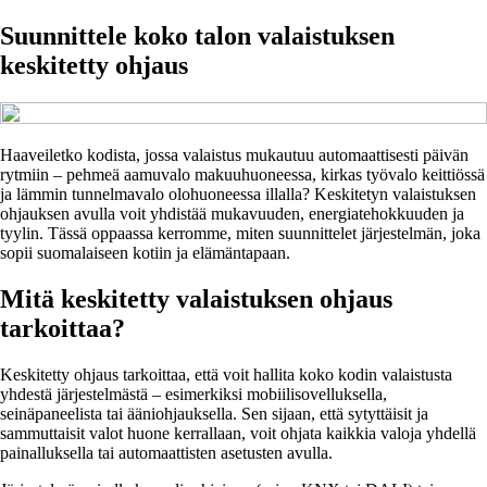
Suunnittele koko talon valaistuksen
keskitetty ohjaus
Haaveiletko kodista, jossa valaistus mukautuu automaattisesti päivän
rytmiin – pehmeä aamuvalo makuuhuoneessa, kirkas työvalo keittiössä
ja lämmin tunnelmavalo olohuoneessa illalla? Keskitetyn valaistuksen
ohjauksen avulla voit yhdistää mukavuuden, energiatehokkuuden ja
tyylin. Tässä oppaassa kerromme, miten suunnittelet järjestelmän, joka
sopii suomalaiseen kotiin ja elämäntapaan.
Mitä keskitetty valaistuksen ohjaus
tarkoittaa?
Keskitetty ohjaus tarkoittaa, että voit hallita koko kodin valaistusta
yhdestä järjestelmästä – esimerkiksi mobiilisovelluksella,
seinäpaneelista tai ääniohjauksella. Sen sijaan, että sytyttäisit ja
sammuttaisit valot huone kerrallaan, voit ohjata kaikkia valoja yhdellä
painalluksella tai automaattisten asetusten avulla.