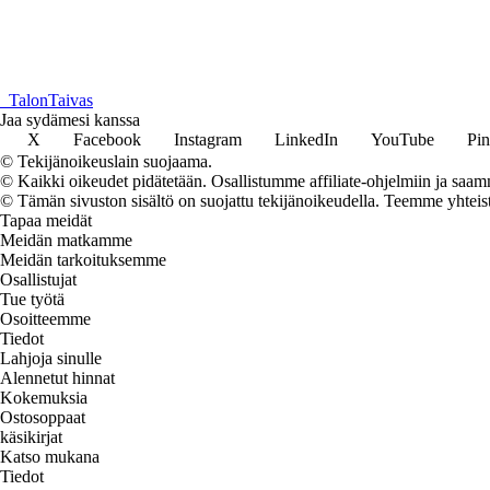
_
TalonTaivas
Jaa sydämesi kanssa
X
Facebook
Instagram
LinkedIn
YouTube
Pin
© Tekijänoikeuslain suojaama.
© Kaikki oikeudet pidätetään. Osallistumme affiliate-ohjelmiin ja saam
© Tämän sivuston sisältö on suojattu tekijänoikeudella. Teemme yhtei
Tapaa meidät
Meidän matkamme
Meidän tarkoituksemme
Osallistujat
Tue työtä
Osoitteemme
Tiedot
Lahjoja sinulle
Alennetut hinnat
Kokemuksia
Ostosoppaat
käsikirjat
Katso mukana
Tiedot