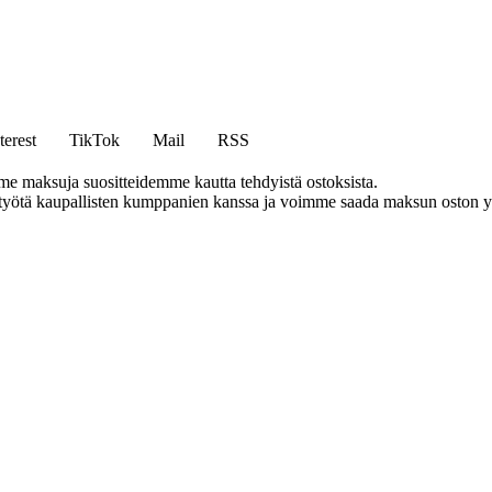
terest
TikTok
Mail
RSS
me maksuja suositteidemme kautta tehdyistä ostoksista.
styötä kaupallisten kumppanien kanssa ja voimme saada maksun oston yh