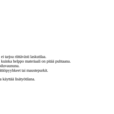
i tarjoa riittävästi laskutilaa.
 kuinka helppo materiaali on pitää puhtaana.
joiluvaununa.
ittiöpyyhkeet tai maustepurkit.
käyttää lisätyötilana.