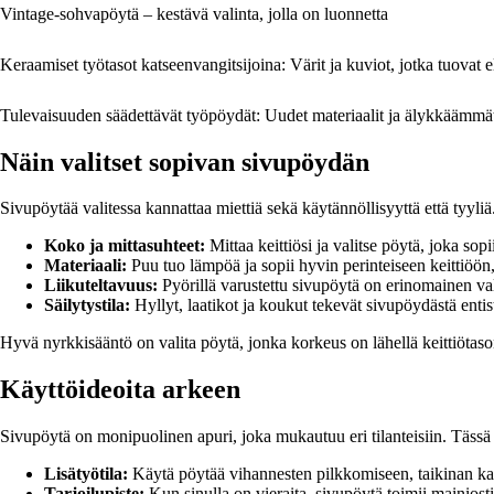
Vintage-sohvapöytä – kestävä valinta, jolla on luonnetta
Keraamiset työtasot katseenvangitsijoina: Värit ja kuviot, jotka tuovat e
Tulevaisuuden säädettävät työpöydät: Uudet materiaalit ja älykkäämmät
Näin valitset sopivan sivupöydän
Sivupöytää valitessa kannattaa miettiä sekä käytännöllisyyttä että tyyli
Koko ja mittasuhteet:
Mittaa keittiösi ja valitse pöytä, joka sopii
Materiaali:
Puu tuo lämpöä ja sopii hyvin perinteiseen keittiöön
Liikuteltavuus:
Pyörillä varustettu sivupöytä on erinomainen vali
Säilytystila:
Hyllyt, laatikot ja koukut tekevät sivupöydästä entis
Hyvä nyrkkisääntö on valita pöytä, jonka korkeus on lähellä keittiötaso
Käyttöideoita arkeen
Sivupöytä on monipuolinen apuri, joka mukautuu eri tilanteisiin. Tässä
Lisätyötila:
Käytä pöytää vihannesten pilkkomiseen, taikinan kau
Tarjoilupiste:
Kun sinulla on vieraita, sivupöytä toimii mainiosti