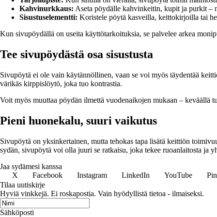
Kahvinurkkaus:
Aseta pöydälle kahvinkeitin, kupit ja purkit – 
Sisustuselementti:
Koristele pöytä kasveilla, keittokirjoilla tai 
Kun sivupöydällä on useita käyttötarkoituksia, se palvelee arkea monipu
Tee sivupöydästä osa sisustusta
Sivupöytä ei ole vain käytännöllinen, vaan se voi myös täydentää keitti
värikäs kirppislöytö, joka tuo kontrastia.
Voit myös muuttaa pöydän ilmettä vuodenaikojen mukaan – keväällä tuore
Pieni huonekalu, suuri vaikutus
Sivupöytä on yksinkertainen, mutta tehokas tapa lisätä keittiön toimivuutt
sydän, sivupöytä voi olla juuri se ratkaisu, joka tekee ruoanlaitosta ja
Jaa sydämesi kanssa
X
Facebook
Instagram
LinkedIn
YouTube
Pin
Tilaa uutiskirje
Hyviä vinkkejä. Ei roskapostia. Vain hyödyllistä tietoa - ilmaiseksi.
Sähköposti