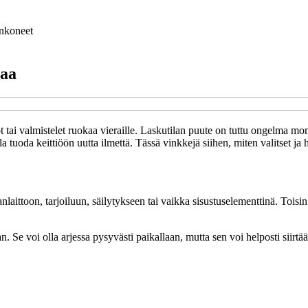
nkoneet
laa
vot tai valmistelet ruokaa vieraille. Laskutilan puute on tuttu ongelma m
alla tuoda keittiöön uutta ilmettä. Tässä vinkkejä siihen, miten valitset 
nlaittoon, tarjoiluun, säilytykseen tai vaikka sisustuselementtinä. Toisin
 voi olla arjessa pysyvästi paikallaan, mutta sen voi helposti siirtää e