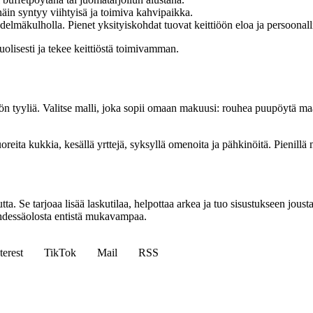
näin syntyy viihtyisä ja toimiva kahvipaikka.
hedelmäkulholla. Pienet yksityiskohdat tuovat keittiöön eloa ja persoonall
olisesti ja tekee keittiöstä toimivamman.
ön tyyliä. Valitse malli, joka sopii omaan makuusi: rouhea puupöytä maal
ita kukkia, kesällä yrttejä, syksyllä omenoita ja pähkinöitä. Pienillä 
a. Se tarjoaa lisää laskutilaa, helpottaa arkea ja tuo sisustukseen joustav
 yhdessäolosta entistä mukavampaa.
terest
TikTok
Mail
RSS