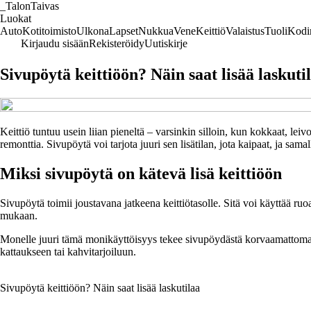
_
TalonTaivas
Luokat
Auto
Kotitoimisto
Ulkona
Lapset
Nukkua
Vene
Keittiö
Valaistus
Tuoli
Kodi
Kirjaudu sisään
Rekisteröidy
Uutiskirje
Sivupöytä keittiöön? Näin saat lisää laskuti
Keittiö tuntuu usein liian pieneltä – varsinkin silloin, kun kokkaat, lei
remonttia. Sivupöytä voi tarjota juuri sen lisätilan, jota kaipaat, ja sam
Miksi sivupöytä on kätevä lisä keittiöön
Sivupöytä toimii joustavana jatkeena keittiötasolle. Sitä voi käyttää ruoa
mukaan.
Monelle juuri tämä monikäyttöisyys tekee sivupöydästä korvaamattoman. Se
kattaukseen tai kahvitarjoiluun.
Sivupöytä keittiöön? Näin saat lisää laskutilaa