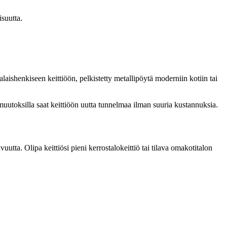
isuutta.
aishenkiseen keittiöön, pelkistetty metallipöytä moderniin kotiin tai
muutoksilla saat keittiöön uutta tunnelmaa ilman suuria kustannuksia.
uutta. Olipa keittiösi pieni kerrostalokeittiö tai tilava omakotitalon