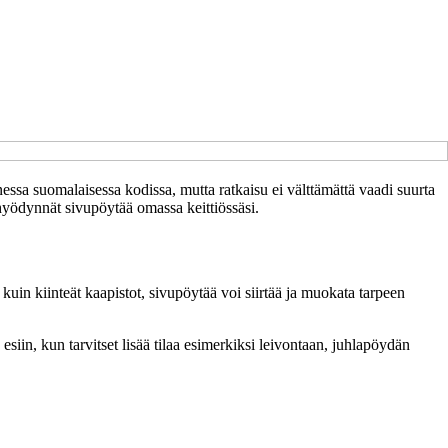
onessa suomalaisessa kodissa, mutta ratkaisu ei välttämättä vaadi suurta
ja hyödynnät sivupöytää omassa keittiössäsi.
 kuin kiinteät kaapistot, sivupöytää voi siirtää ja muokata tarpeen
siin, kun tarvitset lisää tilaa esimerkiksi leivontaan, juhlapöydän