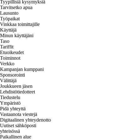
Tyypillisiä kysymyksiä
Tarvitsetko apua
Lausunto
Työpaikat
Vinkkaa toimittajille
Käyttäjä
Minun käyttäjäni
Taso
Tariffit
Etuoikeudet
Toiminnot
Verkko
Kampanjan kumppani
Sponsorointi
Välittäjä
Joukkueen jäsen
Lehdistötiedotteet
Tiedustelu
Ympäristö
Pidä yhteyttä
Vastaanota viestejä
Digitaalinen yhteydenotto
Uutiset sähköposti
yhteisössä
Paikallinen alue