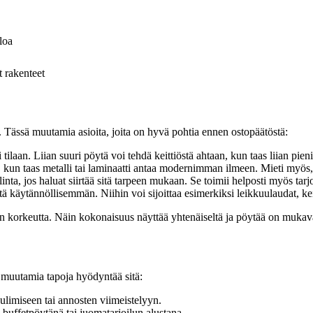
loa
 rakenteet
ä. Tässä muutamia asioita, joita on hyvä pohtia ennen ostopäätöstä:
 tilaan. Liian suuri pöytä voi tehdä keittiöstä ahtaan, kun taas liian pieni e
, kun taas metalli tai laminaatti antaa modernimman ilmeen. Mieti myös,
nta, jos haluat siirtää sitä tarpeen mukaan. Se toimii helposti myös tar
tä käytännöllisemmän. Niihin voi sijoittaa esimerkiksi leikkuulaudat, ke
n korkeutta. Näin kokonaisuus näyttää yhtenäiseltä ja pöytää on mukava 
 muutamia tapoja hyödyntää sitä:
limiseen tai annosten viimeistelyyn.
 buffetpöytänä tai juomatarjoilun alustana.