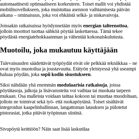
automaattisesti optimaaliseen korkeuteen. Toiset mallit voi yhdistää
mobiilisovellukseen, joka muistuttaa asennon vaihtamisesta päivän
aikana – ominaisuus, joka voi ehkäistä selkä- ja niskavaivoja.
Joissakin ratkaisuissa hyödynnetään myös
energian talteenottoa
,
jolloin moottori tuottaa sähköä pöytää laskettaessa. Tämä tekee
pöydästä energiatehokkaamman ja vähentää kokonaiskulutusta.
Muotoilu, joka mukautuu käyttäjään
Tulevaisuuden säädettävät työpöydät eivät ole pelkkää tekniikkaa – ne
ovat myös muotoilua ja joustavuutta. Etätyön yleistyessä yhä useampi
haluaa pöydän, joka
sopii kodin sisustukseen
.
Siksi nähdään yhä enemmän
modulaarisia ratkaisuja
, joissa
pöytätasoja, jalkoja ja lisävarusteita voi vaihtaa tai muokata tarpeen
mukaan. Osa malleista voidaan taittaa kokoon tai muuttaa muodoltaan,
jolloin ne toimivat sekä työ- että ruokapöytänä. Toiset sisältävät
integroidun kaapelinhallinnan, langattoman latauksen ja piilotetut
pistorasiat, jotka pitävät työpinnan siistinä.
Sivupöytä keittiöön? Näin saat lisää laskutilaa