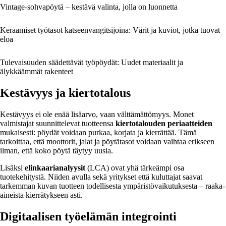
Vintage-sohvapöytä – kestävä valinta, jolla on luonnetta
Keraamiset työtasot katseenvangitsijoina: Värit ja kuviot, jotka tuovat
eloa
Tulevaisuuden säädettävät työpöydät: Uudet materiaalit ja
älykkäämmät rakenteet
Kestävyys ja kiertotalous
Kestävyys ei ole enää lisäarvo, vaan välttämättömyys. Monet
valmistajat suunnittelevat tuotteensa
kiertotalouden periaatteiden
mukaisesti: pöydät voidaan purkaa, korjata ja kierrättää. Tämä
tarkoittaa, että moottorit, jalat ja pöytätasot voidaan vaihtaa erikseen
ilman, että koko pöytä täytyy uusia.
Lisäksi
elinkaarianalyysit
(LCA) ovat yhä tärkeämpi osa
tuotekehitystä. Niiden avulla sekä yritykset että kuluttajat saavat
tarkemman kuvan tuotteen todellisesta ympäristövaikutuksesta – raaka-
aineista kierrätykseen asti.
Digitaalisen työelämän integrointi