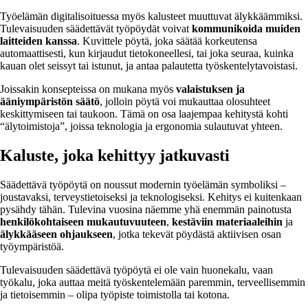
Työelämän digitalisoituessa myös kalusteet muuttuvat älykkäämmiksi.
Tulevaisuuden säädettävät työpöydät voivat
kommunikoida muiden
laitteiden kanssa
. Kuvittele pöytä, joka säätää korkeutensa
automaattisesti, kun kirjaudut tietokoneellesi, tai joka seuraa, kuinka
kauan olet seissyt tai istunut, ja antaa palautetta työskentelytavoistasi.
Joissakin konsepteissa on mukana myös
valaistuksen ja
ääniympäristön säätö
, jolloin pöytä voi mukauttaa olosuhteet
keskittymiseen tai taukoon. Tämä on osa laajempaa kehitystä kohti
“älytoimistoja”, joissa teknologia ja ergonomia sulautuvat yhteen.
Kaluste, joka kehittyy jatkuvasti
Säädettävä työpöytä on noussut modernin työelämän symboliksi –
joustavaksi, terveystietoiseksi ja teknologiseksi. Kehitys ei kuitenkaan
pysähdy tähän. Tulevina vuosina näemme yhä enemmän painotusta
henkilökohtaiseen mukautuvuuteen
,
kestäviin materiaaleihin
ja
älykkääseen ohjaukseen
, jotka tekevät pöydästä aktiivisen osan
työympäristöä.
Tulevaisuuden säädettävä työpöytä ei ole vain huonekalu, vaan
työkalu, joka auttaa meitä työskentelemään paremmin, terveellisemmin
ja tietoisemmin – olipa työpiste toimistolla tai kotona.