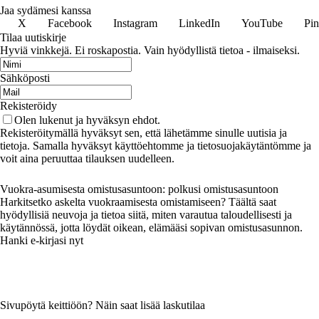
Jaa sydämesi kanssa
X
Facebook
Instagram
LinkedIn
YouTube
Pin
Tilaa uutiskirje
Hyviä vinkkejä. Ei roskapostia. Vain hyödyllistä tietoa - ilmaiseksi.
Sähköposti
Rekisteröidy
Olen lukenut ja hyväksyn ehdot.
Rekisteröitymällä hyväksyt sen, että lähetämme sinulle uutisia ja
tietoja. Samalla hyväksyt käyttöehtomme ja tietosuojakäytäntömme ja
voit aina peruuttaa tilauksen uudelleen.
Vuokra-asumisesta omistusasuntoon: polkusi omistusasuntoon
Harkitsetko askelta vuokraamisesta omistamiseen? Täältä saat
hyödyllisiä neuvoja ja tietoa siitä, miten varautua taloudellisesti ja
käytännössä, jotta löydät oikean, elämääsi sopivan omistusasunnon.
Hanki e-kirjasi nyt
Sivupöytä keittiöön? Näin saat lisää laskutilaa