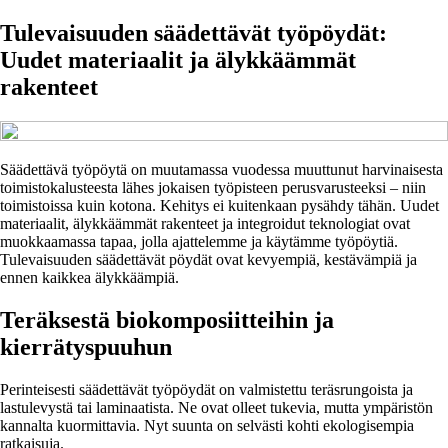
Tulevaisuuden säädettävät työpöydät:
Uudet materiaalit ja älykkäämmät
rakenteet
Säädettävä työpöytä on muutamassa vuodessa muuttunut harvinaisesta
toimistokalusteesta lähes jokaisen työpisteen perusvarusteeksi – niin
toimistoissa kuin kotona. Kehitys ei kuitenkaan pysähdy tähän. Uudet
materiaalit, älykkäämmät rakenteet ja integroidut teknologiat ovat
muokkaamassa tapaa, jolla ajattelemme ja käytämme työpöytiä.
Tulevaisuuden säädettävät pöydät ovat kevyempiä, kestävämpiä ja
ennen kaikkea älykkäämpiä.
Teräksestä biokomposiitteihin ja
kierrätyspuuhun
Perinteisesti säädettävät työpöydät on valmistettu teräsrungoista ja
lastulevystä tai laminaatista. Ne ovat olleet tukevia, mutta ympäristön
kannalta kuormittavia. Nyt suunta on selvästi kohti ekologisempia
ratkaisuja.