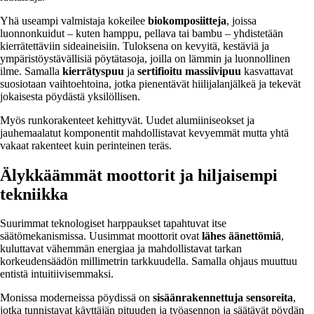
Yhä useampi valmistaja kokeilee
biokomposiitteja
, joissa
luonnonkuidut – kuten hamppu, pellava tai bambu – yhdistetään
kierrätettäviin sideaineisiin. Tuloksena on kevyitä, kestäviä ja
ympäristöystävällisiä pöytätasoja, joilla on lämmin ja luonnollinen
ilme. Samalla
kierrätyspuu
ja
sertifioitu massiivipuu
kasvattavat
suosiotaan vaihtoehtoina, jotka pienentävät hiilijalanjälkeä ja tekevät
jokaisesta pöydästä yksilöllisen.
Myös runkorakenteet kehittyvät. Uudet alumiiniseokset ja
jauhemaalatut komponentit mahdollistavat kevyemmät mutta yhtä
vakaat rakenteet kuin perinteinen teräs.
Älykkäämmät moottorit ja hiljaisempi
tekniikka
Suurimmat teknologiset harppaukset tapahtuvat itse
säätömekanismissa. Uusimmat moottorit ovat
lähes äänettömiä
,
kuluttavat vähemmän energiaa ja mahdollistavat tarkan
korkeudensäädön millimetrin tarkkuudella. Samalla ohjaus muuttuu
entistä intuitiivisemmaksi.
Monissa moderneissa pöydissä on
sisäänrakennettuja sensoreita
,
jotka tunnistavat käyttäjän pituuden ja työasennon ja säätävät pöydän