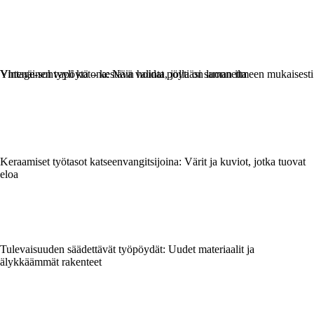
Vintage-sohvapöytä – kestävä valinta, jolla on luonnetta
Yhtenäinen tyyli kotona: Näin hoidat pöytiäsi saman ilmeen mukaisesti
Keraamiset työtasot katseenvangitsijoina: Värit ja kuviot, jotka tuovat
eloa
Tulevaisuuden säädettävät työpöydät: Uudet materiaalit ja
älykkäämmät rakenteet