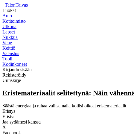
_
TalonTaivas
Luokat
Auto
Kotitoimisto
Ulkona
Lapset
Nukkua
Vene
Keittiö
Valaistus
Tuoli
Kodinkoneet
Kirjaudu sisään
Rekisteröidy
Uutiskirje
Eristemateriaalit selitettynä: Näin vähe
Säästä energiaa ja rahaa valitsemalla kotiisi oikeat eristemateriaalit
Eristys
Eristys
Jaa sydämesi kanssa
X
Facebook