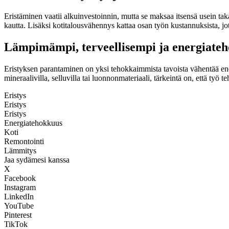
Eristäminen vaatii alkuinvestoinnin, mutta se maksaa itsensä usein
kautta. Lisäksi kotitalousvähennys kattaa osan työn kustannuksista, jo
Lämpimämpi, terveellisempi ja energiate
Eristyksen parantaminen on yksi tehokkaimmista tavoista vähentää en
mineraalivilla, selluvilla tai luonnonmateriaali, tärkeintä on, että ty
Eristys
Eristys
Eristys
Energiatehokkuus
Koti
Remontointi
Lämmitys
Jaa sydämesi kanssa
X
Facebook
Instagram
LinkedIn
YouTube
Pinterest
TikTok