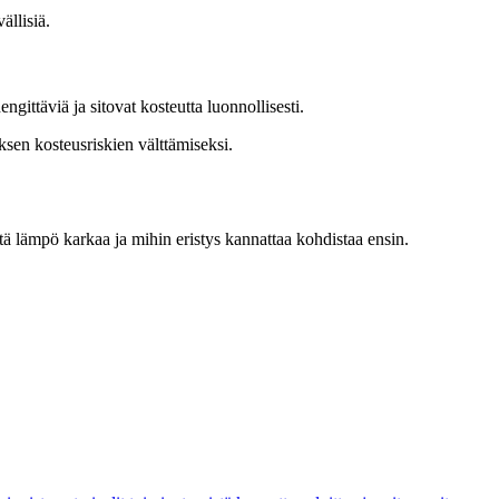
ällisiä.
ittäviä ja sitovat kosteutta luonnollisesti.
ksen kosteusriskien välttämiseksi.
tä lämpö karkaa ja mihin eristys kannattaa kohdistaa ensin.