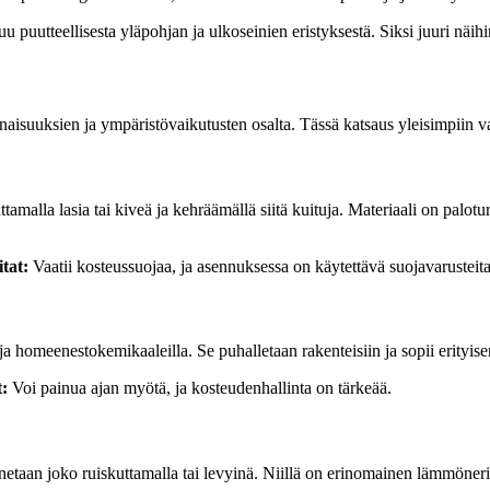
uutteellisesta yläpohjan ja ulkoseinien eristyksestä. Siksi juuri näi
minaisuuksien ja ympäristövaikutusten osalta. Tässä katsaus yleisimpiin 
amalla lasia tai kiveä ja kehräämällä siitä kuituja. Materiaali on palotur
tat:
Vaatii kosteussuojaa, ja asennuksessa on käytettävä suojavarusteita, 
 ja homeenestokemikaaleilla. Se puhalletaan rakenteisiin ja sopii erityis
t:
Voi painua ajan myötä, ja kosteudenhallinta on tärkeää.
taan joko ruiskuttamalla tai levyinä. Niillä on erinomainen lämmöneristys