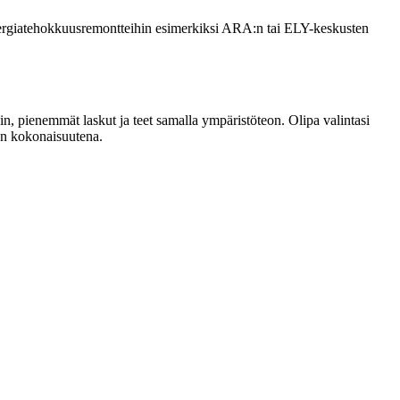
nergiatehokkuusremontteihin esimerkiksi ARA:n tai ELY-keskusten
 pienemmät laskut ja teet samalla ympäristöteon. Olipa valintasi
oon kokonaisuutena.