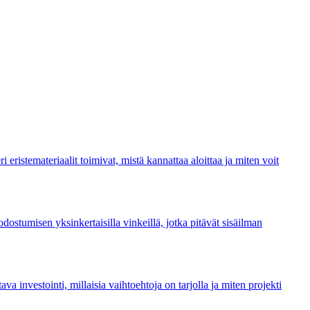
istemateriaalit toimivat, mistä kannattaa aloittaa ja miten voit
dostumisen yksinkertaisilla vinkeillä, jotka pitävät sisäilman
a investointi, millaisia vaihtoehtoja on tarjolla ja miten projekti