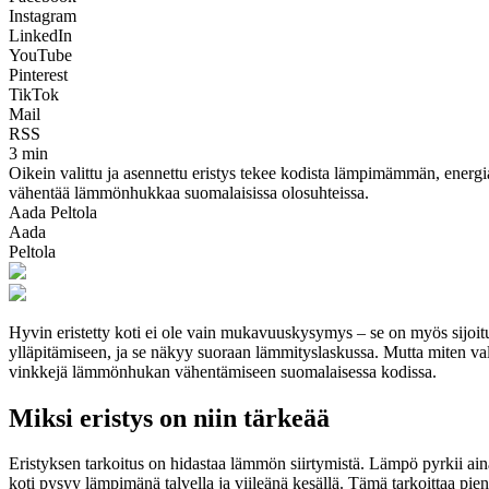
Instagram
LinkedIn
YouTube
Pinterest
TikTok
Mail
RSS
3 min
Oikein valittu ja asennettu eristys tekee kodista lämpimämmän, energi
vähentää lämmönhukkaa suomalaisissa olosuhteissa.
Aada Peltola
Aada
Peltola
Hyvin eristetty koti ei ole vain mukavuuskysymys – se on myös sijoit
ylläpitämiseen, ja se näkyy suoraan lämmityslaskussa. Mutta miten vali
vinkkejä lämmönhukan vähentämiseen suomalaisessa kodissa.
Miksi eristys on niin tärkeää
Eristyksen tarkoitus on hidastaa lämmön siirtymistä. Lämpö pyrkii aina 
koti pysyy lämpimänä talvella ja viileänä kesällä. Tämä tarkoittaa pi