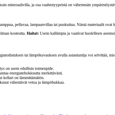
kuin mineraalivilla, ja osa vaahtotyypeistä on vähemmän ympäristöystäv
pua, pellavaa, lampaanvillaa tai puukuitua. Nämä materiaalit ovat heng
säilman kosteutta.
Haitat:
Usein kalliimpia ja vaativat huolellisen asennu
giatodistuksen tai lämpökuvauksen avulla asiantuntija voi selvittää, mis
tys on usein edullisin toimenpide.
rantaa energiatehokkuutta merkittävästi.
tai kellari on lämmittämätön.
ikkunat vähentävät vetoa ja lämpöhukkaa.