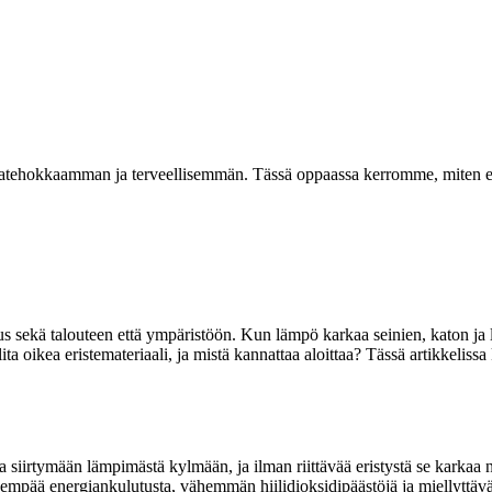
atehokkaamman ja terveellisemmän. Tässä oppaassa kerromme, miten eri er
us sekä talouteen että ympäristöön. Kun lämpö karkaa seinien, katon ja
ta oikea eristemateriaali, ja mistä kannattaa aloittaa? Tässä artikkeli
siirtymään lämpimästä kylmään, ja ilman riittävää eristystä se karkaa no
enempää energiankulutusta, vähemmän hiilidioksidipäästöjä ja miellyttäv