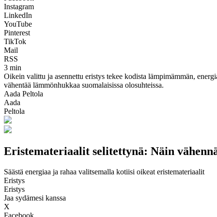
Instagram
LinkedIn
YouTube
Pinterest
TikTok
Mail
RSS
3 min
Oikein valittu ja asennettu eristys tekee kodista lämpimämmän, energi
vähentää lämmönhukkaa suomalaisissa olosuhteissa.
Aada Peltola
Aada
Peltola
Eristemateriaalit selitettynä: Näin vähe
Säästä energiaa ja rahaa valitsemalla kotiisi oikeat eristemateriaalit
Eristys
Eristys
Jaa sydämesi kanssa
X
Facebook