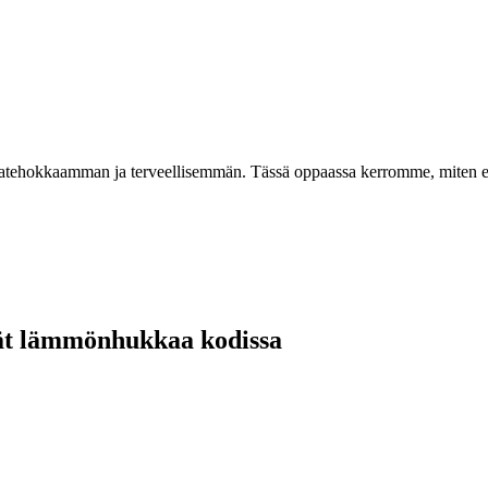
atehokkaamman ja terveellisemmän. Tässä oppaassa kerromme, miten eri er
nnät lämmönhukkaa kodissa