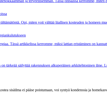
atehokkaamman ja terveellisemmän. Tässä oppaassa kerromme, miten eri er
oissa
välttämätöntä. Opi, miten voit välttää liiallisen kosteuden ja homeen muo
ergiankulutukseen
rgiaa. Tässä artikkelissa kerromme, miksi lattian eristäminen on kannattav
 on tärkeää säilyttää rakennuksen alkuperäinen arkkitehtoninen ilme. Lu
ostea sisäilma ei pääse poistumaan, voi syntyä kondenssia ja homekasvus