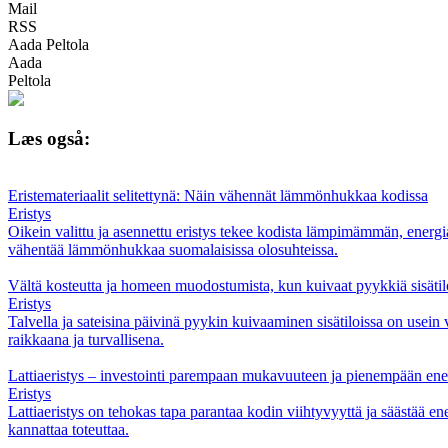
Mail
RSS
Aada Peltola
Aada
Peltola
Læs også:
Eristemateriaalit selitettynä: Näin vähennät lämmönhukkaa kodissa
Eristys
Oikein valittu ja asennettu eristys tekee kodista lämpimämmän, energi
vähentää lämmönhukkaa suomalaisissa olosuhteissa.
Vältä kosteutta ja homeen muodostumista, kun kuivaat pyykkiä sisätil
Eristys
Talvella ja sateisina päivinä pyykin kuivaaminen sisätiloissa on usein 
raikkaana ja turvallisena.
Lattiaeristys – investointi parempaan mukavuuteen ja pienempään en
Eristys
Lattiaeristys on tehokas tapa parantaa kodin viihtyvyyttä ja säästää ene
kannattaa toteuttaa.