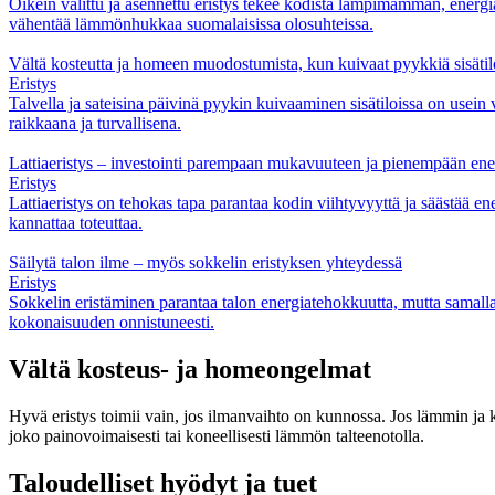
Oikein valittu ja asennettu eristys tekee kodista lämpimämmän, energi
vähentää lämmönhukkaa suomalaisissa olosuhteissa.
Vältä kosteutta ja homeen muodostumista, kun kuivaat pyykkiä sisätil
Eristys
Talvella ja sateisina päivinä pyykin kuivaaminen sisätiloissa on usein 
raikkaana ja turvallisena.
Lattiaeristys – investointi parempaan mukavuuteen ja pienempään en
Eristys
Lattiaeristys on tehokas tapa parantaa kodin viihtyvyyttä ja säästää ene
kannattaa toteuttaa.
Säilytä talon ilme – myös sokkelin eristyksen yhteydessä
Eristys
Sokkelin eristäminen parantaa talon energiatehokkuutta, mutta samalla
kokonaisuuden onnistuneesti.
Vältä kosteus- ja homeongelmat
Hyvä eristys toimii vain, jos ilmanvaihto on kunnossa. Jos lämmin ja k
joko painovoimaisesti tai koneellisesti lämmön talteenotolla.
Taloudelliset hyödyt ja tuet