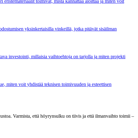
istemateriaalit toimivat, mistä kannattaa aloittaa ja miten voit
dostumisen yksinkertaisilla vinkeillä, jotka pitävät sisäilman
a investointi, millaisia vaihtoehtoja on tarjolla ja miten projekti
e, miten voit yhdistää teknisen toimivuuden ja esteettisen
toa. Varmista, että höyrynsulku on tiivis ja että ilmanvaihto toimii –