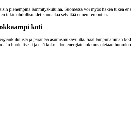
 takaisin pienempinä lämmityskuluina. Suomessa voi myös hakea tukea e
ten tukimahdollisuudet kannattaa selvittää ennen remonttia.
hokkaampi koti
ergiankulutusta ja parantaa asumismukavuutta. Saat lämpimämmän kodin,
ö tehdään huolellisesti ja että koko talon energiatehokkuus otetaan huomi