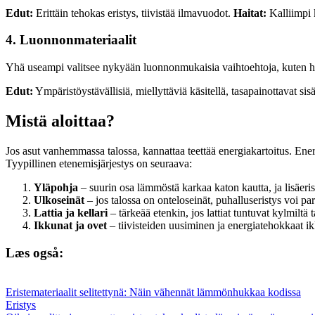
Edut:
Erittäin tehokas eristys, tiivistää ilmavuodot.
Haitat:
Kalliimpi 
4. Luonnonmateriaalit
Yhä useampi valitsee nykyään luonnonmukaisia vaihtoehtoja, kuten hamp
Edut:
Ympäristöystävällisiä, miellyttäviä käsitellä, tasapainottavat si
Mistä aloittaa?
Jos asut vanhemmassa talossa, kannattaa teettää energiakartoitus. Ener
Tyypillinen etenemisjärjestys on seuraava:
Yläpohja
– suurin osa lämmöstä karkaa katon kautta, ja lisäeris
Ulkoseinät
– jos talossa on onteloseinät, puhalluseristys voi pa
Lattia ja kellari
– tärkeää etenkin, jos lattiat tuntuvat kylmiltä 
Ikkunat ja ovet
– tiivisteiden uusiminen ja energiatehokkaat 
Læs også:
Eristemateriaalit selitettynä: Näin vähennät lämmönhukkaa kodissa
Eristys