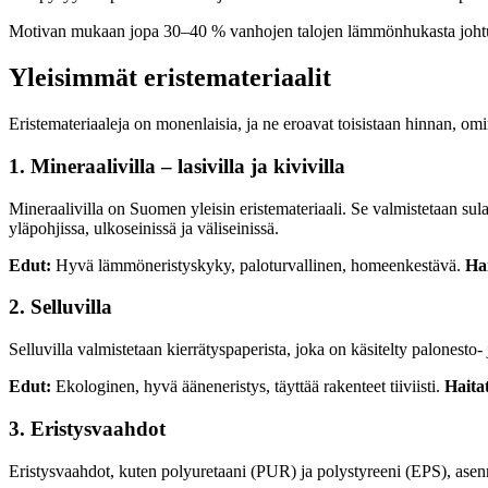
Motivan mukaan jopa 30–40 % vanhojen talojen lämmönhukasta johtuu p
Yleisimmät eristemateriaalit
Eristemateriaaleja on monenlaisia, ja ne eroavat toisistaan hinnan, o
1. Mineraalivilla – lasivilla ja kivivilla
Mineraalivilla on Suomen yleisin eristemateriaali. Se valmistetaan sulatt
yläpohjissa, ulkoseinissä ja väliseinissä.
Edut:
Hyvä lämmöneristyskyky, paloturvallinen, homeenkestävä.
Hai
2. Selluvilla
Selluvilla valmistetaan kierrätyspaperista, joka on käsitelty palonesto-
Edut:
Ekologinen, hyvä ääneneristys, täyttää rakenteet tiiviisti.
Haita
3. Eristysvaahdot
Eristysvaahdot, kuten polyuretaani (PUR) ja polystyreeni (EPS), asenne