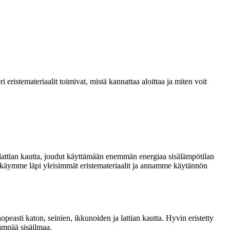
istemateriaalit toimivat, mistä kannattaa aloittaa ja miten voit
 lattian kautta, joudut käyttämään enemmän energiaa sisälämpötilan
ssa käymme läpi yleisimmät eristemateriaalit ja annamme käytännön
peasti katon, seinien, ikkunoiden ja lattian kautta. Hyvin eristetty
ämpää sisäilmaa.