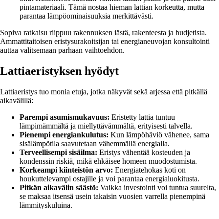
pintamateriaali. Tämä nostaa hieman lattian korkeutta, mutta
parantaa lämpöominaisuuksia merkittävästi.
Sopiva ratkaisu riippuu rakennuksen iästä, rakenteesta ja budjetista.
Ammattitaitoisen eristysurakoitsijan tai energianeuvojan konsultointi
auttaa valitsemaan parhaan vaihtoehdon.
Lattiaeristyksen hyödyt
Lattiaeristys tuo monia etuja, jotka näkyvät sekä arjessa että pitkällä
aikavälillä:
Parempi asumismukavuus:
Eristetty lattia tuntuu
lämpimämmältä ja miellyttävämmältä, erityisesti talvella.
Pienempi energiankulutus:
Kun lämpöhäviö vähenee, sama
sisälämpötila saavutetaan vähemmällä energialla.
Terveellisempi sisäilma:
Eristys vähentää kosteuden ja
kondenssin riskiä, mikä ehkäisee homeen muodostumista.
Korkeampi kiinteistön arvo:
Energiatehokas koti on
houkuttelevampi ostajille ja voi parantaa energialuokitusta.
Pitkän aikavälin säästö:
Vaikka investointi voi tuntua suurelta,
se maksaa itsensä usein takaisin vuosien varrella pienempinä
lämmityskuluina.