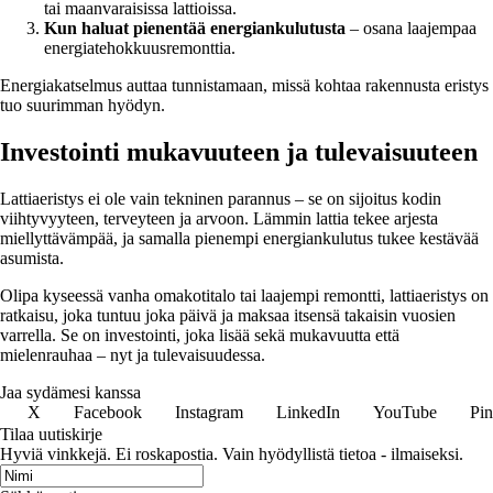
tai maanvaraisissa lattioissa.
Kun haluat pienentää energiankulutusta
– osana laajempaa
energiatehokkuusremonttia.
Energiakatselmus auttaa tunnistamaan, missä kohtaa rakennusta eristys
tuo suurimman hyödyn.
Investointi mukavuuteen ja tulevaisuuteen
Lattiaeristys ei ole vain tekninen parannus – se on sijoitus kodin
viihtyvyyteen, terveyteen ja arvoon. Lämmin lattia tekee arjesta
miellyttävämpää, ja samalla pienempi energiankulutus tukee kestävää
asumista.
Olipa kyseessä vanha omakotitalo tai laajempi remontti, lattiaeristys on
ratkaisu, joka tuntuu joka päivä ja maksaa itsensä takaisin vuosien
varrella. Se on investointi, joka lisää sekä mukavuutta että
mielenrauhaa – nyt ja tulevaisuudessa.
Jaa sydämesi kanssa
X
Facebook
Instagram
LinkedIn
YouTube
Pin
Tilaa uutiskirje
Hyviä vinkkejä. Ei roskapostia. Vain hyödyllistä tietoa - ilmaiseksi.