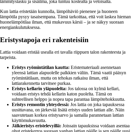
lämmityslasku ja sisäilma, joka tuntuu kostealta ja vetoisalta.
Kun lattia eristetään kunnolla, lämpöhäviö pienenee ja huoneen
lämpötila pysyy tasaisempana. Tämä tarkoittaa, että voit laskea hieman
huonelämpötilaa ilman, että mukavuus kärsii – ja se näkyy suoraan
energiankulutuksessa.
Eristystapoja eri rakenteisiin
Lattia voidaan eristää usealla eri tavalla riippuen talon rakenteesta ja
tarpeista.
Eristys ryömintätilan kautta:
Eristemateriaali asennetaan
yleensä lattian alapuolelle palkkien väliin. Tämä vaatii pääsyn
ryömintätilaan, mutta on tehokas ratkaisu ilman, että
lattiarakennetta tarvitsee purkaa.
Eristys kellarin yläpuolelta:
Jos talossa on kylmä kellari,
voidaan eristys tehdä kellarin katon puolelta. Tämä on
suhteellisen helppo ja nopea tapa parantaa lämpötehokkuutta.
Eristys remontin yhteydessä:
Jos lattia on joka tapauksessa
uusittavana, on järkevää lisätä eristys uuden lattian alle. Näin
saavutetaan korkea eristysarvo ja samalla parannetaan lattian
käyttömukavuutta.
Jälkieristys eristelevyillä:
Joissain tapauksissa voidaan asentaa
ohut eristekerros suoraan vanhan lattian päälle ja sen päälle uusi