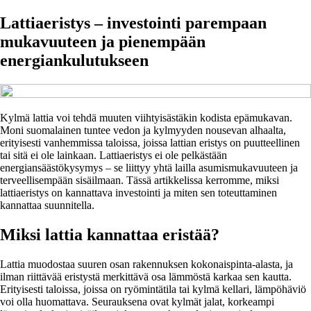
Lattiaeristys – investointi parempaan
mukavuuteen ja pienempään
energiankulutukseen
Kylmä lattia voi tehdä muuten viihtyisästäkin kodista epämukavan.
Moni suomalainen tuntee vedon ja kylmyyden nousevan alhaalta,
erityisesti vanhemmissa taloissa, joissa lattian eristys on puutteellinen
tai sitä ei ole lainkaan. Lattiaeristys ei ole pelkästään
energiansäästökysymys – se liittyy yhtä lailla asumismukavuuteen ja
terveellisempään sisäilmaan. Tässä artikkelissa kerromme, miksi
lattiaeristys on kannattava investointi ja miten sen toteuttaminen
kannattaa suunnitella.
Miksi lattia kannattaa eristää?
Lattia muodostaa suuren osan rakennuksen kokonaispinta-alasta, ja
ilman riittävää eristystä merkittävä osa lämmöstä karkaa sen kautta.
Erityisesti taloissa, joissa on ryömintätila tai kylmä kellari, lämpöhäviö
voi olla huomattava. Seurauksena ovat kylmät jalat, korkeampi