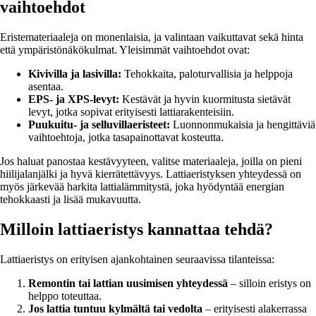
vaihtoehdot
Eristemateriaaleja on monenlaisia, ja valintaan vaikuttavat sekä hinta
että ympäristönäkökulmat. Yleisimmät vaihtoehdot ovat:
Kivivilla ja lasivilla:
Tehokkaita, paloturvallisia ja helppoja
asentaa.
EPS- ja XPS-levyt:
Kestävät ja hyvin kuormitusta sietävät
levyt, jotka sopivat erityisesti lattiarakenteisiin.
Puukuitu- ja selluvillaeristeet:
Luonnonmukaisia ja hengittäviä
vaihtoehtoja, jotka tasapainottavat kosteutta.
Jos haluat panostaa kestävyyteen, valitse materiaaleja, joilla on pieni
hiilijalanjälki ja hyvä kierrätettävyys. Lattiaeristyksen yhteydessä on
myös järkevää harkita lattialämmitystä, joka hyödyntää energian
tehokkaasti ja lisää mukavuutta.
Milloin lattiaeristys kannattaa tehdä?
Lattiaeristys on erityisen ajankohtainen seuraavissa tilanteissa:
Remontin tai lattian uusimisen yhteydessä
– silloin eristys on
helppo toteuttaa.
Jos lattia tuntuu kylmältä tai vedolta
– erityisesti alakerrassa