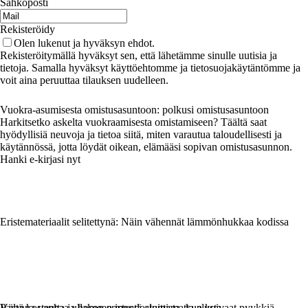
Sähköposti
Rekisteröidy
Olen lukenut ja hyväksyn ehdot.
Rekisteröitymällä hyväksyt sen, että lähetämme sinulle uutisia ja
tietoja. Samalla hyväksyt käyttöehtomme ja tietosuojakäytäntömme ja
voit aina peruuttaa tilauksen uudelleen.
Vuokra-asumisesta omistusasuntoon: polkusi omistusasuntoon
Harkitsetko askelta vuokraamisesta omistamiseen? Täältä saat
hyödyllisiä neuvoja ja tietoa siitä, miten varautua taloudellisesti ja
käytännössä, jotta löydät oikean, elämääsi sopivan omistusasunnon.
Hanki e-kirjasi nyt
Eristemateriaalit selitettynä: Näin vähennät lämmönhukkaa kodissa
Vältä kosteutta ja homeen muodostumista, kun kuivaat pyykkiä
Paranna vanhaa ullakon eristystä aloittamatta alusta