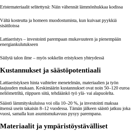
Eristemateriaalit selitettynä: Näin vähennät lämmönhukkaa kodissa
Vältä kosteutta ja homeen muodostumista, kun kuivaat pyykkiä
sisätiloissa
Lattiaeristys – investointi parempaan mukavuuteen ja pienempään
energiankulutukseen
Säilytä talon ilme – myös sokkelin eristyksen yhteydessä
Kustannukset ja säästöpotentiaali
Lattiaeristyksen hinta vaihtelee menetelmän, materiaalien ja työn
laajuuden mukaan. Keskimäärin kustannukset ovat noin 50–120 euroa
neliömetriltä, riippuen siitä, tehdäänkö työ ylä- vai alapuolelta.
Säästö lämmityskuluissa voi olla 10–20 %, ja investointi maksaa
itsensä usein takaisin 8–12 vuodessa. Tämän jälkeen säästö jatkuu joka
vuosi, samalla kun asumismukavuus pysyy parempana.
Materiaalit ja ympäristöystävälliset