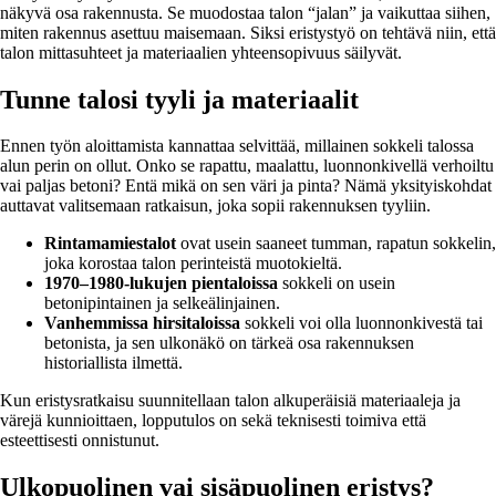
näkyvä osa rakennusta. Se muodostaa talon “jalan” ja vaikuttaa siihen,
miten rakennus asettuu maisemaan. Siksi eristystyö on tehtävä niin, että
talon mittasuhteet ja materiaalien yhteensopivuus säilyvät.
Tunne talosi tyyli ja materiaalit
Ennen työn aloittamista kannattaa selvittää, millainen sokkeli talossa
alun perin on ollut. Onko se rapattu, maalattu, luonnonkivellä verhoiltu
vai paljas betoni? Entä mikä on sen väri ja pinta? Nämä yksityiskohdat
auttavat valitsemaan ratkaisun, joka sopii rakennuksen tyyliin.
Rintamamiestalot
ovat usein saaneet tumman, rapatun sokkelin,
joka korostaa talon perinteistä muotokieltä.
1970–1980-lukujen pientaloissa
sokkeli on usein
betonipintainen ja selkeälinjainen.
Vanhemmissa hirsitaloissa
sokkeli voi olla luonnonkivestä tai
betonista, ja sen ulkonäkö on tärkeä osa rakennuksen
historiallista ilmettä.
Kun eristysratkaisu suunnitellaan talon alkuperäisiä materiaaleja ja
värejä kunnioittaen, lopputulos on sekä teknisesti toimiva että
esteettisesti onnistunut.
Ulkopuolinen vai sisäpuolinen eristys?