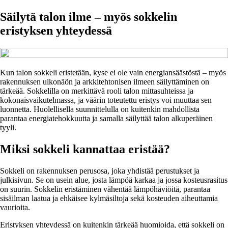
Säilytä talon ilme – myös sokkelin
eristyksen yhteydessä
Kun talon sokkeli eristetään, kyse ei ole vain energiansäästöstä – myös
rakennuksen ulkonäön ja arkkitehtonisen ilmeen säilyttäminen on
tärkeää. Sokkelilla on merkittävä rooli talon mittasuhteissa ja
kokonaisvaikutelmassa, ja väärin toteutettu eristys voi muuttaa sen
luonnetta. Huolellisella suunnittelulla on kuitenkin mahdollista
parantaa energiatehokkuutta ja samalla säilyttää talon alkuperäinen
tyyli.
Miksi sokkeli kannattaa eristää?
Sokkeli on rakennuksen perusosa, joka yhdistää perustukset ja
julkisivun. Se on usein alue, josta lämpöä karkaa ja jossa kosteusrasitus
on suurin. Sokkelin eristäminen vähentää lämpöhäviöitä, parantaa
sisäilman laatua ja ehkäisee kylmäsiltoja sekä kosteuden aiheuttamia
vaurioita.
Eristyksen yhteydessä on kuitenkin tärkeää huomioida, että sokkeli on