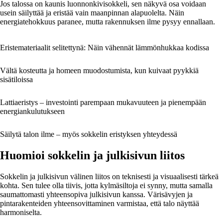
Jos talossa on kaunis luonnonkivisokkeli, sen näkyvä osa voidaan
usein säilyttää ja eristää vain maanpinnan alapuolelta. Näin
energiatehokkuus paranee, mutta rakennuksen ilme pysyy ennallaan.
Eristemateriaalit selitettynä: Näin vähennät lämmönhukkaa kodissa
Vältä kosteutta ja homeen muodostumista, kun kuivaat pyykkiä
sisätiloissa
Lattiaeristys – investointi parempaan mukavuuteen ja pienempään
energiankulutukseen
Säilytä talon ilme – myös sokkelin eristyksen yhteydessä
Huomioi sokkelin ja julkisivun liitos
Sokkelin ja julkisivun välinen liitos on teknisesti ja visuaalisesti tärkeä
kohta. Sen tulee olla tiivis, jotta kylmäsiltoja ei synny, mutta samalla
saumattomasti yhteensopiva julkisivun kanssa. Värisävyjen ja
pintarakenteiden yhteensovittaminen varmistaa, että talo näyttää
harmoniselta.