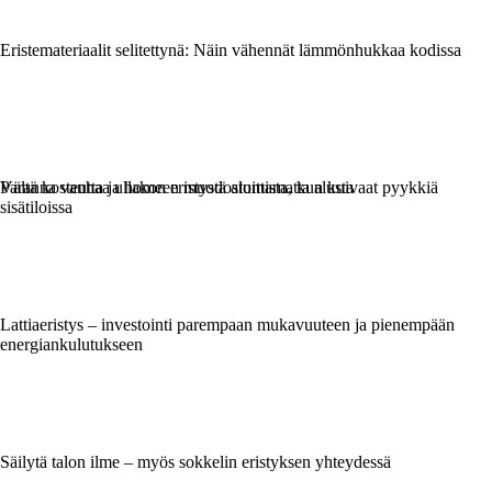
Eristemateriaalit selitettynä: Näin vähennät lämmönhukkaa kodissa
Vältä kosteutta ja homeen muodostumista, kun kuivaat pyykkiä
Paranna vanhaa ullakon eristystä aloittamatta alusta
sisätiloissa
Lattiaeristys – investointi parempaan mukavuuteen ja pienempään
energiankulutukseen
Säilytä talon ilme – myös sokkelin eristyksen yhteydessä