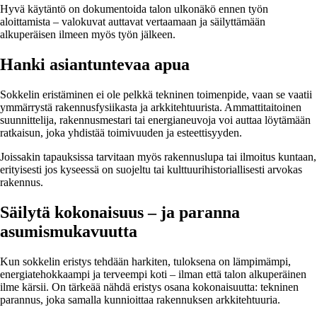
Hyvä käytäntö on dokumentoida talon ulkonäkö ennen työn
aloittamista – valokuvat auttavat vertaamaan ja säilyttämään
alkuperäisen ilmeen myös työn jälkeen.
Hanki asiantuntevaa apua
Sokkelin eristäminen ei ole pelkkä tekninen toimenpide, vaan se vaatii
ymmärrystä rakennusfysiikasta ja arkkitehtuurista. Ammattitaitoinen
suunnittelija, rakennusmestari tai energianeuvoja voi auttaa löytämään
ratkaisun, joka yhdistää toimivuuden ja esteettisyyden.
Joissakin tapauksissa tarvitaan myös rakennuslupa tai ilmoitus kuntaan,
erityisesti jos kyseessä on suojeltu tai kulttuurihistoriallisesti arvokas
rakennus.
Säilytä kokonaisuus – ja paranna
asumismukavuutta
Kun sokkelin eristys tehdään harkiten, tuloksena on lämpimämpi,
energiatehokkaampi ja terveempi koti – ilman että talon alkuperäinen
ilme kärsii. On tärkeää nähdä eristys osana kokonaisuutta: tekninen
parannus, joka samalla kunnioittaa rakennuksen arkkitehtuuria.