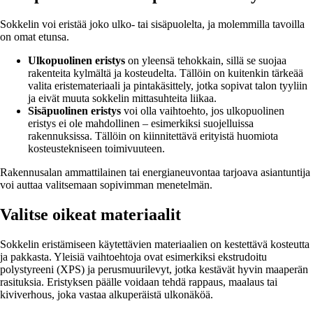
Sokkelin voi eristää joko ulko- tai sisäpuolelta, ja molemmilla tavoilla
on omat etunsa.
Ulkopuolinen eristys
on yleensä tehokkain, sillä se suojaa
rakenteita kylmältä ja kosteudelta. Tällöin on kuitenkin tärkeää
valita eristemateriaali ja pintakäsittely, jotka sopivat talon tyyliin
ja eivät muuta sokkelin mittasuhteita liikaa.
Sisäpuolinen eristys
voi olla vaihtoehto, jos ulkopuolinen
eristys ei ole mahdollinen – esimerkiksi suojelluissa
rakennuksissa. Tällöin on kiinnitettävä erityistä huomiota
kosteustekniseen toimivuuteen.
Rakennusalan ammattilainen tai energianeuvontaa tarjoava asiantuntija
voi auttaa valitsemaan sopivimman menetelmän.
Valitse oikeat materiaalit
Sokkelin eristämiseen käytettävien materiaalien on kestettävä kosteutta
ja pakkasta. Yleisiä vaihtoehtoja ovat esimerkiksi ekstrudoitu
polystyreeni (XPS) ja perusmuurilevyt, jotka kestävät hyvin maaperän
rasituksia. Eristyksen päälle voidaan tehdä rappaus, maalaus tai
kiviverhous, joka vastaa alkuperäistä ulkonäköä.