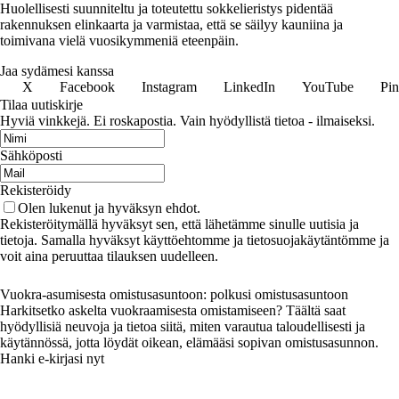
Huolellisesti suunniteltu ja toteutettu sokkelieristys pidentää
rakennuksen elinkaarta ja varmistaa, että se säilyy kauniina ja
toimivana vielä vuosikymmeniä eteenpäin.
Jaa sydämesi kanssa
X
Facebook
Instagram
LinkedIn
YouTube
Pin
Tilaa uutiskirje
Hyviä vinkkejä. Ei roskapostia. Vain hyödyllistä tietoa - ilmaiseksi.
Sähköposti
Rekisteröidy
Olen lukenut ja hyväksyn ehdot.
Rekisteröitymällä hyväksyt sen, että lähetämme sinulle uutisia ja
tietoja. Samalla hyväksyt käyttöehtomme ja tietosuojakäytäntömme ja
voit aina peruuttaa tilauksen uudelleen.
Vuokra-asumisesta omistusasuntoon: polkusi omistusasuntoon
Harkitsetko askelta vuokraamisesta omistamiseen? Täältä saat
hyödyllisiä neuvoja ja tietoa siitä, miten varautua taloudellisesti ja
käytännössä, jotta löydät oikean, elämääsi sopivan omistusasunnon.
Hanki e-kirjasi nyt