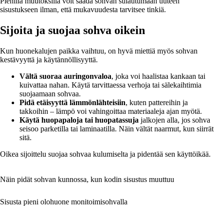
Pienillä muutoksilla voit saada sohvan sulautumaan uuteen
sisustukseen ilman, että mukavuudesta tarvitsee tinkiä.
Sijoita ja suojaa sohva oikein
Kun huonekalujen paikka vaihtuu, on hyvä miettiä myös sohvan
kestävyyttä ja käytännöllisyyttä.
Vältä suoraa auringonvaloa
, joka voi haalistaa kankaan tai
kuivattaa nahan. Käytä tarvittaessa verhoja tai sälekaihtimia
suojaamaan sohvaa.
Pidä etäisyyttä lämmönlähteisiin
, kuten pattereihin ja
takkoihin – lämpö voi vahingoittaa materiaaleja ajan myötä.
Käytä huopapaloja tai huopatassuja
jalkojen alla, jos sohva
seisoo parketilla tai laminaatilla. Näin vältät naarmut, kun siirrät
sitä.
Oikea sijoittelu suojaa sohvaa kulumiselta ja pidentää sen käyttöikää.
Näin pidät sohvan kunnossa, kun kodin sisustus muuttuu
Sisusta pieni olohuone monitoimisohvalla