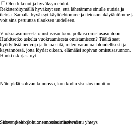
Olen lukenut ja hyväksyn ehdot.
Rekisteröitymällä hyväksyt sen, että lähetämme sinulle uutisia ja
tietoja. Samalla hyväksyt käyttöehtomme ja tietosuojakäytäntömme ja
voit aina peruuttaa tilauksen uudelleen.
Vuokra-asumisesta omistusasuntoon: polkusi omistusasuntoon
Harkitsetko askelta vuokraamisesta omistamiseen? Täältä saat
hyödyllisiä neuvoja ja tietoa siitä, miten varautua taloudellisesti ja
käytännössä, jotta löydät oikean, elämääsi sopivan omistusasunnon.
Hanki e-kirjasi nyt
Näin pidät sohvan kunnossa, kun kodin sisustus muuttuu
Sisusta pieni olohuone monitoimisohvalla
Sohvan koko ja huoneen valo: aliarvostettu yhteys