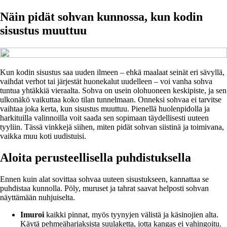
Näin pidät sohvan kunnossa, kun kodin
sisustus muuttuu
Kun kodin sisustus saa uuden ilmeen – ehkä maalaat seinät eri sävyllä,
vaihdat verhot tai järjestät huonekalut uudelleen – voi vanha sohva
tuntua yhtäkkiä vieraalta. Sohva on usein olohuoneen keskipiste, ja sen
ulkonäkö vaikuttaa koko tilan tunnelmaan. Onneksi sohvaa ei tarvitse
vaihtaa joka kerta, kun sisustus muuttuu. Pienellä huolenpidolla ja
harkituilla valinnoilla voit saada sen sopimaan täydellisesti uuteen
tyyliin. Tässä vinkkejä siihen, miten pidät sohvan siistinä ja toimivana,
vaikka muu koti uudistuisi.
Aloita perusteellisella puhdistuksella
Ennen kuin alat sovittaa sohvaa uuteen sisustukseen, kannattaa se
puhdistaa kunnolla. Pöly, muruset ja tahrat saavat helposti sohvan
näyttämään nuhjuiselta.
Imuroi
kaikki pinnat, myös tyynyjen välistä ja käsinojien alta.
Käytä pehmeäharjaksista suulaketta, jotta kangas ei vahingoitu.