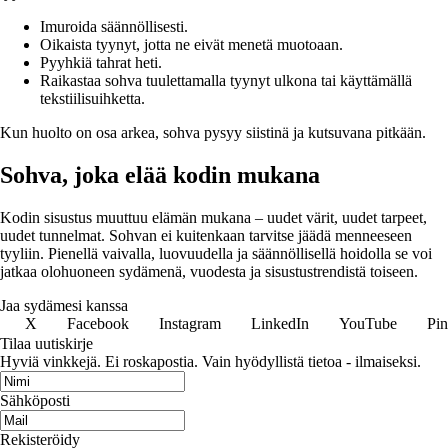
Imuroida säännöllisesti.
Oikaista tyynyt, jotta ne eivät menetä muotoaan.
Pyyhkiä tahrat heti.
Raikastaa sohva tuulettamalla tyynyt ulkona tai käyttämällä
tekstiilisuihketta.
Kun huolto on osa arkea, sohva pysyy siistinä ja kutsuvana pitkään.
Sohva, joka elää kodin mukana
Kodin sisustus muuttuu elämän mukana – uudet värit, uudet tarpeet,
uudet tunnelmat. Sohvan ei kuitenkaan tarvitse jäädä menneeseen
tyyliin. Pienellä vaivalla, luovuudella ja säännöllisellä hoidolla se voi
jatkaa olohuoneen sydämenä, vuodesta ja sisustustrendistä toiseen.
Jaa sydämesi kanssa
X
Facebook
Instagram
LinkedIn
YouTube
Pin
Tilaa uutiskirje
Hyviä vinkkejä. Ei roskapostia. Vain hyödyllistä tietoa - ilmaiseksi.
Sähköposti
Rekisteröidy