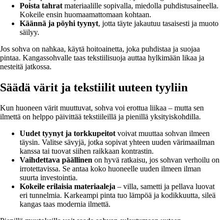
Poista tahrat
materiaalille sopivalla, miedolla puhdistusaineella.
Kokeile ensin huomaamattomaan kohtaan.
Käännä ja pöyhi tyynyt
, jotta täyte jakautuu tasaisesti ja muoto
säilyy.
Jos sohva on nahkaa, käytä hoitoainetta, joka puhdistaa ja suojaa
pintaa. Kangassohvalle taas tekstiilisuoja auttaa hylkimään likaa ja
nesteitä jatkossa.
Säädä värit ja tekstiilit uuteen tyyliin
Kun huoneen värit muuttuvat, sohva voi erottua liikaa – mutta sen
ilmettä on helppo päivittää tekstiileillä ja pienillä yksityiskohdilla.
Uudet tyynyt ja torkkupeitot
voivat muuttaa sohvan ilmeen
täysin. Valitse sävyjä, jotka sopivat yhteen uuden värimaailman
kanssa tai tuovat siihen raikkaan kontrastin.
Vaihdettava päällinen
on hyvä ratkaisu, jos sohvan verhoilu on
irrotettavissa. Se antaa koko huoneelle uuden ilmeen ilman
suurta investointia.
Kokeile erilaisia materiaaleja
– villa, sametti ja pellava luovat
eri tunnelmia. Karkeampi pinta tuo lämpöä ja kodikkuutta, sileä
kangas taas modernia ilmettä.