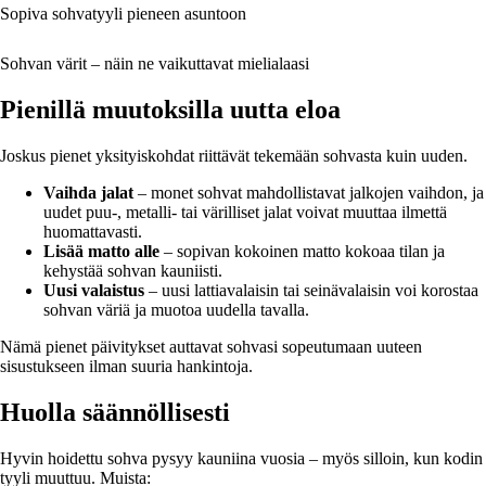
Sopiva sohvatyyli pieneen asuntoon
Sohvan värit – näin ne vaikuttavat mielialaasi
Pienillä muutoksilla uutta eloa
Joskus pienet yksityiskohdat riittävät tekemään sohvasta kuin uuden.
Vaihda jalat
– monet sohvat mahdollistavat jalkojen vaihdon, ja
uudet puu-, metalli- tai värilliset jalat voivat muuttaa ilmettä
huomattavasti.
Lisää matto alle
– sopivan kokoinen matto kokoaa tilan ja
kehystää sohvan kauniisti.
Uusi valaistus
– uusi lattiavalaisin tai seinävalaisin voi korostaa
sohvan väriä ja muotoa uudella tavalla.
Nämä pienet päivitykset auttavat sohvasi sopeutumaan uuteen
sisustukseen ilman suuria hankintoja.
Huolla säännöllisesti
Hyvin hoidettu sohva pysyy kauniina vuosia – myös silloin, kun kodin
tyyli muuttuu. Muista: