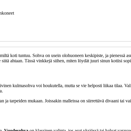
nkoneet
n, miltä koti tuntuu. Sohva on usein olohuoneen keskipiste, ja pienessä 
 siitä ahtaan. Tässä vinkkejä siihen, miten löydät juuri sinun kotiisi so
ivinen kulmasohva voi houkutella, mutta se vie helposti liikaa tilaa. Val
a.
an ja tarpeiden mukaan. Joissakin malleissa on siirrettävä divaani tai va
ta.
Vuodesohva
on klassinen valinta, jos asut yksiössä tai haluat varav