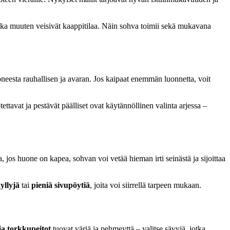
 jotka muuten veisivät kaappitilaa. Näin sohva toimii sekä mukavana
neesta rauhallisen ja avaran. Jos kaipaat enemmän luonnetta, voit
otettavat ja pestävät päälliset ovat käytännöllinen valinta arjessa –
a, jos huone on kapea, sohvan voi vetää hieman irti seinästä ja sijoittaa
yllyjä
tai
pieniä sivupöytiä
, joita voi siirrellä tarpeen mukaan.
ja torkkupeitot
tuovat väriä ja pehmeyttä – valitse sävyjä, jotka