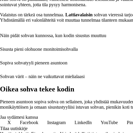
sointuvat yhteen, jotta tila pysyy harmonisena.
Valaistus on tärkeä osa tunnelmaa.
Lattiavalaisin
sohvan vieressä tarjo
Yhdistämällä eri valonlähteitä voit muuttaa tunnelmaa tilanteen mukaan
Näin pidät sohvan kunnossa, kun kodin sisustus muuttuu
Sisusta pieni olohuone monitoimisohvalla
Sopiva sohvatyyli pieneen asuntoon
Sohvan värit – näin ne vaikuttavat mielialaasi
Oikea sohva tekee kodin
Pieneen asuntoon sopiva sohva on sellainen, joka yhdistää mukavuuden, käy
monikäyttöisen ja omaan sisustustyyliisi istuvan sohvan, pienikin koti tu
Jaa sydämesi kanssa
X
Facebook
Instagram
LinkedIn
YouTube
Pin
Tilaa uutiskirje