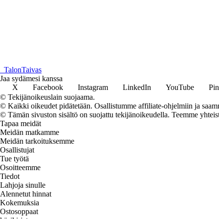
_
TalonTaivas
Jaa sydämesi kanssa
X
Facebook
Instagram
LinkedIn
YouTube
Pin
© Tekijänoikeuslain suojaama.
© Kaikki oikeudet pidätetään. Osallistumme affiliate-ohjelmiin ja saam
© Tämän sivuston sisältö on suojattu tekijänoikeudella. Teemme yhtei
Tapaa meidät
Meidän matkamme
Meidän tarkoituksemme
Osallistujat
Tue työtä
Osoitteemme
Tiedot
Lahjoja sinulle
Alennetut hinnat
Kokemuksia
Ostosoppaat