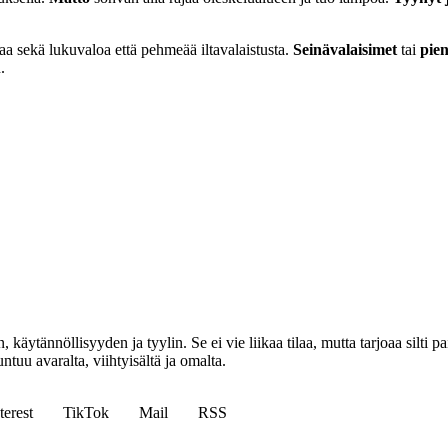
aa sekä lukuvaloa että pehmeää iltavalaistusta.
Seinävalaisimet
tai
pie
.
tännöllisyyden ja tyylin. Se ei vie liikaa tilaa, mutta tarjoaa silti pai
ntuu avaralta, viihtyisältä ja omalta.
terest
TikTok
Mail
RSS