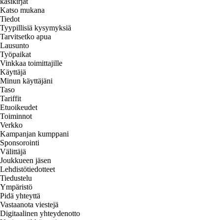
käsikirjat
Katso mukana
Tiedot
Tyypillisiä kysymyksiä
Tarvitsetko apua
Lausunto
Työpaikat
Vinkkaa toimittajille
Käyttäjä
Minun käyttäjäni
Taso
Tariffit
Etuoikeudet
Toiminnot
Verkko
Kampanjan kumppani
Sponsorointi
Välittäjä
Joukkueen jäsen
Lehdistötiedotteet
Tiedustelu
Ympäristö
Pidä yhteyttä
Vastaanota viestejä
Digitaalinen yhteydenotto