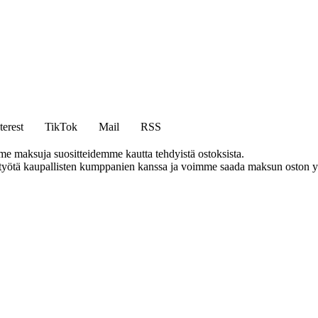
terest
TikTok
Mail
RSS
me maksuja suositteidemme kautta tehdyistä ostoksista.
styötä kaupallisten kumppanien kanssa ja voimme saada maksun oston yh