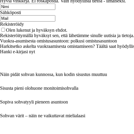
Hyviä vinkkejä. Ei roskapostia. Vain hyödyllistä tietoa - ilmaiseksi.
Sähköposti
Rekisteröidy
Olen lukenut ja hyväksyn ehdot.
Rekisteröitymällä hyväksyt sen, että lähetämme sinulle uutisia ja tieto
Vuokra-asumisesta omistusasuntoon: polkusi omistusasuntoon
Harkitsetko askelta vuokraamisesta omistamiseen? Täältä saat hyödyllisiä
Hanki e-kirjasi nyt
Näin pidät sohvan kunnossa, kun kodin sisustus muuttuu
Sisusta pieni olohuone monitoimisohvalla
Sopiva sohvatyyli pieneen asuntoon
Sohvan värit – näin ne vaikuttavat mielialaasi