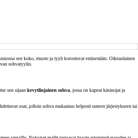
asunnossa sen koko, muoto ja tyyli korostuvat entisestään. Oikeanlainen
pivan sohvatyylin.
itse sen sijaan
kevytlinjainen sohva
, jossa on kapeat käsinojat ja
ihdettavat osat, jolloin sohva mukautuu helposti uuteen järjestykseen tai
uoteen vieraille. Nykyiset mallit tarjoavat hyvän istuinmukavuuden ja