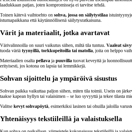
laadukkaan patjan, joten kompromisseja ei tarvitse tehdä.
Toinen kätevä vaihtoehto on
sohva, jossa on säilytystilaa
istuintyynyje
istumapaikkana että käytännöllisenä säilytysratkaisuna.
Värit ja materiaalit, jotka avartavat
Värivalinnoilla on suuri vaikutus siihen, miltä tila tuntuu.
Vaaleat sävy
tuoda väriä
tyynyillä, torkkupeitoilla tai matolla
, joita on helppo va
Materiaalien osalta
pellava
ja
puuvilla
tuovat keveyttä ja luonnollisuut
erityisesti, jos kotona on lapsia tai lemmikkejä.
Sohvan sijoittelu ja ympäröivä sisustus
Sohvan paikka vaikuttaa paljon siihen, miten tila toimii. Usein on järkev
taakse kapean hyllyn tai valaisimen – se luo syvyyttä ja tekee tilasta m
Valitse
kevyt sohvapöytä
, esimerkiksi lasinen tai ohuilla jaloilla varus
Yhtenäisyys tekstiileillä ja valaistuksella
Kun sohva on paikallaan, viimeistele kokonaisuus tekstiileillä ja valaist