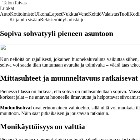
_
TalonTaivas
Luokat
Auto
Kotitoimisto
Ulkona
Lapset
Nukkua
Vene
Keittiö
Valaistus
Tuoli
Kodi
Kirjaudu sisään
Rekisteröidy
Uutiskirje
Sopiva sohvatyyli pieneen asuntoon
Kun neliöitä on rajallisesti, jokainen huonekaluvalinta vaikuttaa siihe
sohva voi saada tilan tuntumaan avaralta ja toimivalta – väärä taas tekee
Mittasuhteet ja muunneltavuus ratkaisevat
Pienessä tilassa on tärkeää, että sohva on mittasuhteiltaan sopiva. Massi
korkeat jalat – ne antavat huoneelle ilmavuutta ja helpottavat siivoamist
Moduulisohvat
ovat erinomainen vaihtoehto, sillä niitä voi muokata til
muuttoon. Näin saat pitkäikäisen ja joustavan ratkaisun.
Monikäyttöisyys on valttia
Pienessä asunnossa huonekalujen on hyvä palvella useampaa tarkoitus