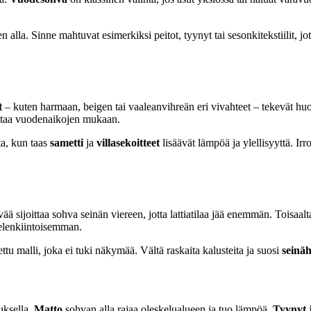
n alla. Sinne mahtuvat esimerkiksi peitot, tyynyt tai sesonkitekstiilit,
t
– kuten harmaan, beigen tai vaaleanvihreän eri vivahteet – tekevät huo
ihtaa vuodenaikojen mukaan.
ta, kun taas
sametti
ja
villasekoitteet
lisäävät lämpöä ja ylellisyyttä. Irr
ää sijoittaa sohva seinän viereen, jotta lattiatilaa jää enemmän. Toisaalt
ielenkiintoisemman.
tettu malli, joka ei tuki näkymää. Vältä raskaita kalusteita ja suosi
seinäh
uksella.
Matto
sohvan alla rajaa oleskelualueen ja tuo lämpöä.
Tyynyt 