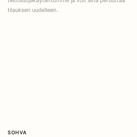
tietosuojakäytäntömme ja voit aina peruuttaa
tilauksen uudelleen.
SOHVA